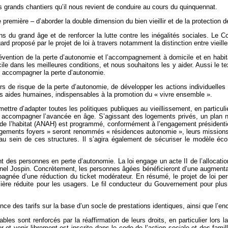
us grands chantiers qu’il nous revient de conduire au cours du quinquennat.
première – d’aborder la double dimension du bien vieillir et de la protection d
ons du grand âge et de renforcer la lutte contre les inégalités sociales. Le
ard proposé par le projet de loi à travers notamment la distinction entre vieil
prévention de la perte d’autonomie et l’accompagnement à domicile et en habita
le dans les meilleures conditions, et nous souhaitons les y aider. Aussi le tex
é, accompagner la perte d’autonomie.
eurs de risque de la perte d’autonomie, de développer les actions individuell
 aides humaines, indispensables à la promotion du « vivre ensemble ».
mettre d’adapter toutes les politiques publiques au vieillissement, en particuli
oit accompagner l’avancée en âge. S’agissant des logements privés, un plan 
de l’habitat (ANAH) est programmé, conformément à l’engagement présidentiel. 
ements foyers » seront renommés « résidences autonomie », leurs missions ser
s au sein de ces structures. Il s’agira également de sécuriser le modèle é
ent des personnes en perte d’autonomie. La loi engage un acte II de l’allocat
el Jospin. Concrètement, les personnes âgées bénéficieront d’une augmentati
pagnée d’une réduction du ticket modérateur. En résumé, le projet de loi pe
cière réduite pour les usagers. Le fil conducteur du Gouvernement pour plus d
nce des tarifs sur la base d’un socle de prestations identiques, ainsi que l’enc
bles sont renforcés par la réaffirmation de leurs droits, en particulier lors
er et venir librement est inscrite dans le code de l’action sociale et des famil