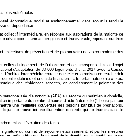
es plus vulnérables.
 Conseil économique, social et environnemental, dans son avis rendu le
lesse et dépendance.
t collectif intermédiaire, en réponse aux aspirations de la majorité de
te développe-t-il une action globale et transversale, reposant sur trois
es et collectives de prévention et de promouvoir une vision moderne des
er celles du logement, de l’urbanisme et des transports. Il a fait l’objet
national d’adaptation de 80 000 logements d’ici à 2017 avec la Caisse
L’habitat intermédiaire entre le domicile et la maison de retraite doit
ont redéfinies et une aide financière, « le forfait autonomie », sera
conomique des résidences services, en conditionnant le paiement des
ion personnalisée d’autonomie (APA) au service du maintien à domicile,
on importante du nombre d’heures d’aide à domicile (1 heure par jour
rmettra une meilleure couverture des besoins par plus de prestations,
e justice trouve ici une illustration concrète qui se traduira dans le
adrement de l’évolution des tarifs.
 la signature du contrat de séjour en établissement, et par les mesures
les, au même titre que le respect de la dignité, de l’intégrité, de la vie