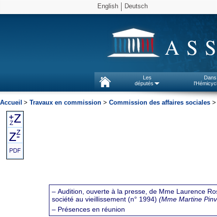
English
Deutsch
AS
Les
Dans
députés
l'Hémicyc
Accueil
>
Travaux en commission
>
Commission des affaires sociales
– Audition, ouverte à la presse, de Mme Laurence Rossig
société au vieillissement (n° 1994)
(Mme Martine Pinvi
– Présences en réunion