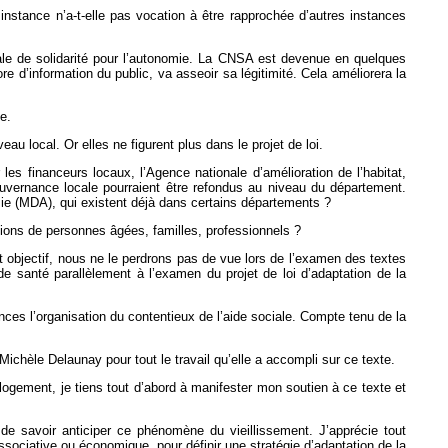
instance n’a-t-elle pas vocation à être rapprochée d’autres instances
ale de solidarité pour l’autonomie. La CNSA est devenue en quelques
 d’information du public, va asseoir sa légitimité. Cela améliorera la
e.
u local. Or elles ne figurent plus dans le projet de loi.
s financeurs locaux, l’Agence nationale d’amélioration de l’habitat,
uvernance locale pourraient être refondus au niveau du département.
omie (MDA), qui existent déjà dans certains départements ?
ions de personnes âgées, familles, professionnels ?
 Cet objectif, nous ne le perdrons pas de vue lors de l’examen des textes
i de santé parallèlement à l’examen du projet de loi d’adaptation de la
nances l’organisation du contentieux de l’aide sociale. Compte tenu de la
.
Michèle Delaunay pour tout le travail qu’elle a accompli sur ce texte.
logement, je tiens tout d’abord à manifester mon soutien à ce texte et
 de savoir anticiper ce phénomène du vieillissement. J’apprécie tout
ssociative ou économique, pour définir une stratégie d’adaptation de la