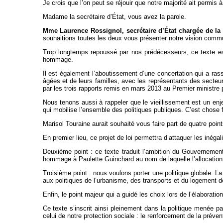
Je crois que l’on peut se réjouir que notre majorité ait permi
Madame la secrétaire d’État, vous avez la parole.
Mme Laurence Rossignol, secrétaire d’État chargée de la
souhaitions toutes les deux vous présenter notre vision commun
Trop longtemps repoussé par nos prédécesseurs, ce texte est 
hommage.
Il est également l’aboutissement d’une concertation qui a ras
âgées et de leurs familles, avec les représentants des secteur
par les trois rapports remis en mars 2013 au Premier ministre 
Nous tenons aussi à rappeler que le vieillissement est un enj
qui mobilise l’ensemble des politiques publiques. C’est chose fa
Marisol Touraine aurait souhaité vous faire part de quatre point
En premier lieu, ce projet de loi permettra d’attaquer les inéga
Deuxième point : ce texte traduit l’ambition du Gouvernement
hommage à Paulette Guinchard au nom de laquelle l’allocation
Troisième point : nous voulons porter une politique globale. La
aux politiques de l’urbanisme, des transports et du logement de 
Enfin, le point majeur qui a guidé les choix lors de l’élaborati
Ce texte s’inscrit ainsi pleinement dans la politique menée p
celui de notre protection sociale : le renforcement de la préven