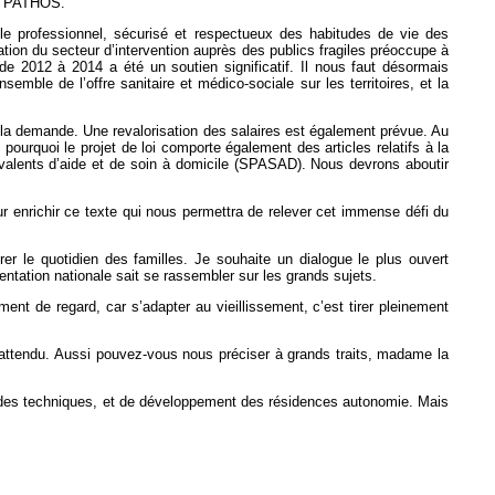
iel PATHOS.
le professionnel, sécurisé et respectueux des habitudes de vie des
ation du secteur d’intervention auprès des publics fragiles préoccupe à
de 2012 à 2014 a été un soutien significatif. Il nous faut désormais
ble de l’offre sanitaire et médico-sociale sur les territoires, et la
de la demande. Une revalorisation des salaires est également prévue. Au
ourquoi le projet de loi comporte également des articles relatifs à la
olyvalents d’aide et de soin à domicile (SPASAD). Nous devrons aboutir
 enrichir ce texte qui nous permettra de relever cet immense défi du
er le quotidien des familles. Je souhaite un dialogue le plus ouvert
ntation nationale sait se rassembler sur les grands sujets.
ement de regard, car s’adapter au vieillissement, c’est tirer pleinement
s attendu. Aussi pouvez-vous nous préciser à grands traits, madame la
aides techniques, et de développement des résidences autonomie. Mais