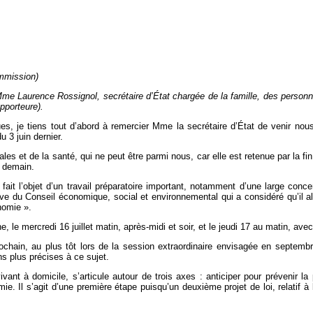
mmission)
e Laurence Rossignol, secrétaire d’État chargée de la famille, des personnes 
pporteure).
, je tiens tout d’abord à remercier Mme la secrétaire d’État de venir nous pr
u 3 juin dernier.
les et de la santé, qui ne peut être parmi nous, car elle est retenue par la fi
r demain.
a fait l’objet d’un travail préparatoire important, notamment d’une large con
sitive du Conseil économique, social et environnemental qui a considéré qu’il
nomie ».
 le mercredi 16 juillet matin, après-midi et soir, et le jeudi 17 au matin, ave
hain, au plus tôt lors de la session extraordinaire envisagée en septembre
ns plus précises à ce sujet.
vant à domicile, s’articule autour de trois axes : anticiper pour prévenir la
ie. Il s’agit d’une première étape puisqu’un deuxième projet de loi, relatif