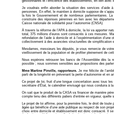
gestionnaires et l’efficience des établissements, en lien avec
Je voudrais enfin aborder la situation des services d’aide
personnes. En effet, le maintien à domicile suppose de s’appuy
la fois le Gouvernement et de nombreux parlementaires. La m
construire des réponses pérennes en lien avec les département
Caisse nationale de solidarité pour l’autonomie (CNSA).
À travers la réforme de l’APA à domicile, la loi va apporter n
total, 375 millions d’euros sont consacrés à ces mesures. Mais
refondation de l’aide à domicile et à l’expérimentation d’une 
collectivement à des avancées structurelles de simplification et
Mesdames, messieurs les députés, je vous remercie de votre 
vieillissement de la population et de profiter pleinement de cet
Nous espérons retrouver les bancs de l’Assemblée dès la ren
possible ; nous sommes sensibles aux propositions des parlemen
Mme Martine Pinville, rapporteure.
Je me félicite de l’ambit
parti de la longévité en prévenant la perte d’autonomie et en a
Ce projet de loi, fruit d’une longue concertation avec tous l
secrétaire d’État, le calendrier envisagé qui nous conduira à la
On sait que le produit de la CASA va financer de manière pér
compte tenu des différents paliers d’entrée en vigueur, quelle s
Le projet de loi affirme, pour la première fois, le droit de toute
âgée qui bénéficie d’une aide publique au respect de son projet 
choix entre domicile et établissement est donc consacré. Il se