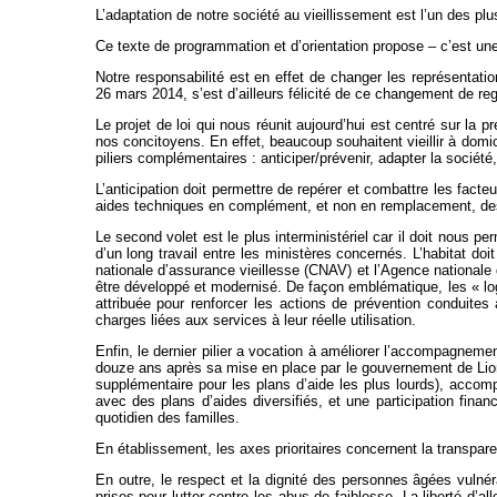
L’adaptation de notre société au vieillissement est l’un des pl
Ce texte de programmation et d’orientation propose – c’est une 
Notre responsabilité est en effet de changer les représentati
26 mars 2014, s’est d’ailleurs félicité de ce changement de reg
Le projet de loi qui nous réunit aujourd’hui est centré sur la 
nos concitoyens. En effet, beaucoup souhaitent vieillir à domici
piliers complémentaires : anticiper/prévenir, adapter la sociét
L’anticipation doit permettre de repérer et combattre les fact
aides techniques en complément, et non en remplacement, des
Le second volet est le plus interministériel car il doit nous per
d’un long travail entre les ministères concernés. L’habitat d
nationale d’assurance vieillesse (CNAV) et l’Agence nationale 
être développé et modernisé. De façon emblématique, les « log
attribuée pour renforcer les actions de prévention conduite
charges liées aux services à leur réelle utilisation.
Enfin, le dernier pilier a vocation à améliorer l’accompagnem
douze ans après sa mise en place par le gouvernement de Lion
supplémentaire pour les plans d’aide les plus lourds), accom
avec des plans d’aides diversifiés, et une participation finan
quotidien des familles.
En établissement, les axes prioritaires concernent la transpare
En outre, le respect et la dignité des personnes âgées vulnéra
prises pour lutter contre les abus de faiblesse. La liberté d’all