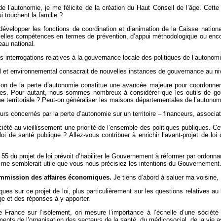
 l’autonomie, je me félicite de la création du Haut Conseil de l’âge. Cette 
 touchent la famille ?
évelopper les fonctions de coordination et d’animation de la Caisse nation
velles compétences en termes de prévention, d’appui méthodologique ou encore
eau national.
interrogations relatives à la gouvernance locale des politiques de l’autonomi
 et environnemental consacrait de nouvelles instances de gouvernance au nivea
n de la perte d’autonomie constitue une avancée majeure pour coordonner le
ires. Pour autant, nous sommes nombreux à considérer que les outils de go
rme territoriale ? Peut-on généraliser les maisons départementales de l’auton
 concernés par la perte d’autonomie sur un territoire – financeurs, associat
 société au vieillissement une priorité de l’ensemble des politiques publiques.
 loi de santé publique ? Allez-vous contribuer à enrichir l’avant-projet de lo
cle 55 du projet de loi prévoit d’habiliter le Gouvernement à réformer par ordon
me semblerait utile que vous nous précisiez les intentions du Gouvernement
ommission des affaires économiques.
Je tiens d’abord à saluer ma voisine, 
s sur ce projet de loi, plus particulièrement sur les questions relatives au 
ge et des réponses à y apporter.
e France sur l’isolement, on mesure l’importance à l’échelle d’une société
ments de l’organisation des secteurs de la santé, du médicosocial, de la vie a