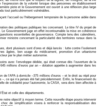
de l’expression de la volonté lorsque des personnes en établissement
remière piste et le Gouvernement est ouvert à une réflexion plus large
du tout particulièrement vulnérables.
nançant l’accueil ou l’hébergement temporaire de la personne aidée dans
oration des politiques publiques les concernant. Le titre IV du projet de
ocale. Le Gouvernement juge en effet incontournable la mise en cohérence
ces questions essentielles de gouvernance. Compte tenu des calendriers,
r ministre concernant la particularité des territoires ruraux dans la
, dont plusieurs sont d’ores et déjà lancés : lutte contre l’isolement
onnes âgées, bon usage du médicament, promotion d’un urbanisme
secteur par le plan métier autonomie.
ins avec l’enveloppe dédiée, qui était connue dès l’ouverture de la
s 645 millions d’euros par an – dotation appelée à augmenter dans les
 de l’APA à domicile –375 millions d’euros – et le droit au répit pour
s –, ce qui n’a jamais été fait précédemment. Enfin, le financement du
elle de solidarité pour l’autonomie, la CASA, sera donc bien affectée à
 l’État et celle des départements.
otre objectif à moyen terme. Cette nouvelle étape pourra intervenir
hoc de simplification visera à renforcer la responsabilisation des