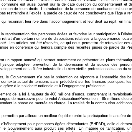
xion commune est aussi ouvert sur la délicate question du consentement et 
hension de leurs droits. L’introduction de la personne de confiance est une p
pas restreindre à l’excès la parole de ceux de nos concitoyens que l’âge a ren
, qui reconnaît leur rôle dans l’accompagnement et leur droit au répit, en fi
s la représentation des personnes âgées et favorise leur participation à l’élab
z, du retrait d’un certain nombre de dispositions relatives à la gouvernance l
 santé. Les articles ont été réservés, ce qui nous permettra de retravailler 
ise en cohérence qui tiendra compte des récentes prises de parole du Premie
ent un rapport annexé qui permet notamment de présenter les plans thématiques
hysique adaptée, prévention de la dépression et du suicide des pers
eloppement de la filière industrielle du bien vieillir, professionnalisation du 
, le Gouvernement n’a pas la prétention de répondre à l’ensemble des beso
e contexte actuel de tensions sans précédent sur les finances publiques, le
 grâce à la solidarité nationale et à l’engagement présidentiel.
ent de la loi à hauteur de 460 millions d’euros, comprenant la revalorisation
marges de manœuvre pour le volet Anticipation/Prévention – 85 millions d’euro
pendant la phase de montée en charge. La totalité de la contribution additionn
mettra par ailleurs un meilleur équilibre entre la participation financière de
d’hébergement pour personnes âgées dépendantes (EHPAD), celle-ci demeure n
le Gouvernement aura produit ses effets. En matière de tarification, un c