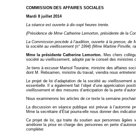
COMMISSION DES AFFAIRES SOCIALES
Mardi 8 juillet 2014
La séance est ouverte à dix-sept heures trente.
(Présidence de Mme Catherine Lemorton, présidente de la Co
La Commission procède à l’audition, ouverte à la presse, de Mm
la société au vieillissement (n° 1994) (Mme Martine Pinville, ra
Mme la présidente Catherine Lemorton.
Mes chers collègues
société au vieillissement, adopté par le conseil des ministres d
Je tiens à excuser Marisol Touraine, ministre des affaires socia
dont M. Rebsamen, ministre du travail, viendra nous entreteni
Le projet de loi d’adaptation de la société au vieillissement 
essentielle. Il a également fait l’objet d’une appréciation po
vieillissement et des mesures d’anticipation de la perte d’auto
Nous examinerons les articles de ce texte la semaine prochaine,
La discussion en séance publique est prévue à l’automne proc
Mme la secrétaire d’État pourra-elle nous donner des indicatio
Ce projet de loi, qui traite du soutien aux personnes âgées vi
améliorer la prise en charge des personnes en perte d’autonom
compléter.