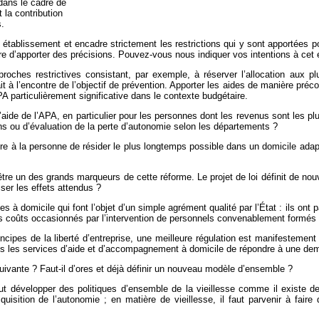
 dans le cadre de
la contribution
.
en établissement et encadre strictement les restrictions qui y sont apportées 
ire d’apporter des précisions. Pouvez-vous nous indiquer vos intentions à cet 
roches restrictives consistant, par exemple, à réserver l’allocation aux p
t à l’encontre de l’objectif de prévention. Apporter les aides de manière préc
 particulièrement significative dans le contexte budgétaire.
aide de l’APA, en particulier pour les personnes dont les revenus sont les p
ans ou d’évaluation de la perte d’autonomie selon les départements ?
tre à la personne de résider le plus longtemps possible dans un domicile adapt
tre un des grands marqueurs de cette réforme. Le projet de loi définit de nou
er les effets attendus ?
à domicile qui font l’objet d’un simple agrément qualité par l’État : ils ont par
s coûts occasionnés par l’intervention de personnels convenablement formés 
ncipes de la liberté d’entreprise, une meilleure régulation est manifestement
ous les services d’aide et d’accompagnement à domicile de répondre à une dem
uivante ? Faut-il d’ores et déjà définir un nouveau modèle d’ensemble ?
aut développer des politiques d’ensemble de la vieillesse comme il existe 
cquisition de l’autonomie ; en matière de vieillesse, il faut parvenir à fai