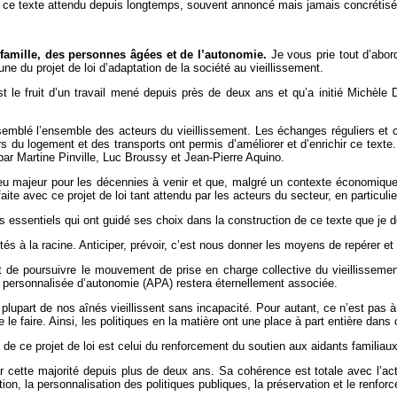
s à ce texte attendu depuis longtemps, souvent annoncé mais jamais concrétisé,
 famille, des personnes âgées et de l’autonomie.
Je vous prie tout d’abor
e du projet de loi d’adaptation de la société au vieillissement.
le fruit d’un travail mené depuis près de deux ans et qu’a initié Michèle 
semblé l’ensemble des acteurs du vieillissement. Les échanges réguliers et 
s du logement et des transports ont permis d’améliorer et d’enrichir ce texte
par Martine Pinville, Luc Broussy et Jean-Pierre Aquino.
eu majeur pour les décennies à venir et que, malgré un contexte économique c
ite avec ce projet de loi tant attendu par les acteurs du secteur, en particuli
s essentiels qui ont guidé ses choix dans la construction de ce texte que je dét
lités à la racine. Anticiper, prévoir, c’est nous donner les moyens de repérer 
 de poursuivre le mouvement de prise en charge collective du vieillissement
 personnalisée d’autonomie (APA) restera éternellement associée.
 plupart de nos aînés vieillissent sans incapacité. Pour autant, ce n’est pas 
le faire. Ainsi, les politiques en la matière ont une place à part entière dans 
on de ce projet de loi est celui du renforcement du soutien aux aidants familiaux
ar cette majorité depuis plus de deux ans. Sa cohérence est totale avec l’a
tion, la personnalisation des politiques publiques, la préservation et le renfo