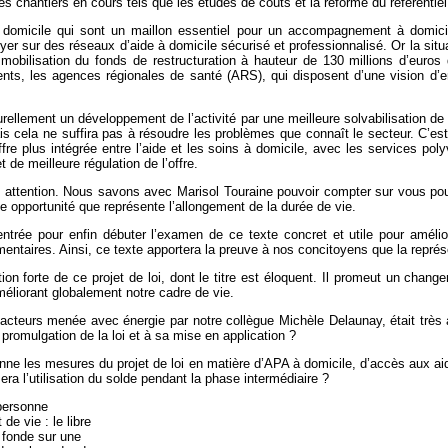
 les chantiers en cours tels que les études de coûts et la réforme du référent
 à domicile qui sont un maillon essentiel pour un accompagnement à domici
er sur des réseaux d’aide à domicile sécurisé et professionnalisé. Or la situ
obilisation du fonds de restructuration à hauteur de 130 millions d’euros 
s, les agences régionales de santé (ARS), qui disposent d’une vision d’ensem
aturellement un développement de l’activité par une meilleure solvabilisation 
 cela ne suffira pas à résoudre les problèmes que connaît le secteur. C’est p
offre plus intégrée entre l’aide et les soins à domicile, avec les services p
 de meilleure régulation de l’offre.
attention. Nous savons avec Marisol Touraine pouvoir compter sur vous pour
te opportunité que représente l’allongement de la durée de vie.
trée pour enfin débuter l’examen de ce texte concret et utile pour amélior
taires. Ainsi, ce texte apportera la preuve à nos concitoyens que la représe
ion forte de ce projet de loi, dont le titre est éloquent. Il promeut un chang
méliorant globalement notre cadre de vie.
es acteurs menée avec énergie par notre collègue Michèle Delaunay, était trè
 promulgation de la loi et à sa mise en application ?
enne les mesures du projet de loi en matière d’APA à domicile, d’accès aux 
era l’utilisation du solde pendant la phase intermédiaire ?
 personne
de vie : le libre
 fonde sur une