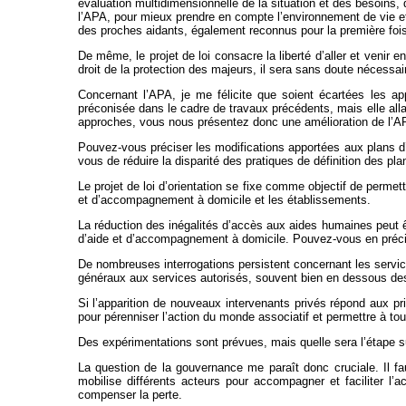
évaluation multidimensionnelle de la situation et des besoins,
l’APA, pour mieux prendre en compte l’environnement de vie et 
des proches aidants, également reconnus pour la première fois
De même, le projet de loi consacre la liberté d’aller et venir 
droit de la protection des majeurs, il sera sans doute nécessa
Concernant l’APA, je me félicite que soient écartées les app
préconisée dans le cadre de travaux précédents, mais elle allai
approches, vous nous présentez donc une amélioration de l’APA
Pouvez-vous préciser les modifications apportées aux plans d’
vous de réduire la disparité des pratiques de définition des pl
Le projet de loi d’orientation se fixe comme objectif de permet
et d’accompagnement à domicile et les établissements.
La réduction des inégalités d’accès aux aides humaines peut ê
d’aide et d’accompagnement à domicile. Pouvez-vous en précis
De nombreuses interrogations persistent concernant les services 
généraux aux services autorisés, souvent bien en dessous de
Si l’apparition de nouveaux intervenants privés répond aux pri
pour pérenniser l’action du monde associatif et permettre à t
Des expérimentations sont prévues, mais quelle sera l’étape s
La question de la gouvernance me paraît donc cruciale. Il f
mobilise différents acteurs pour accompagner et faciliter l’a
compenser la perte.