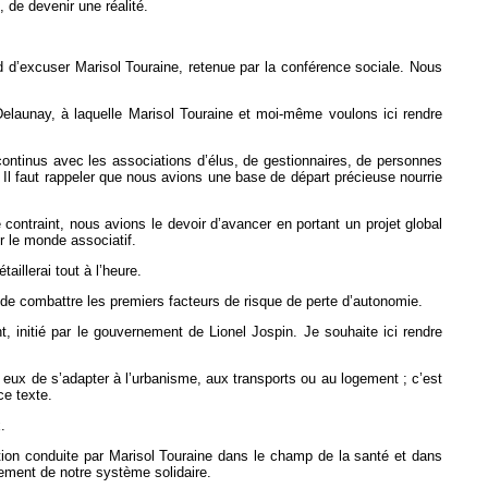
 de devenir une réalité.
d d’excuser Marisol Touraine, retenue par la conférence sociale.
Nous
Delaunay, à laquelle Marisol Touraine et moi-même voulons ici rendre
continus avec les associations d’élus, de gestionnaires, de personnes
. Il faut rappeler que nous avions une base de départ précieuse nourrie
ontraint, nous avions le devoir d’avancer en portant un projet global
er le monde associatif.
aillerai tout à l’heure.
et de combattre les premiers facteurs de risque de perte d’autonomie.
, initié par le gouvernement de Lionel Jospin. Je
souhaite ici rendre
à eux de s’adapter à l’urbanisme, aux transports ou au logement ; c’est
ce texte.
.
ction conduite par Marisol Touraine dans le champ de la santé et dans
rcement de notre système solidaire.