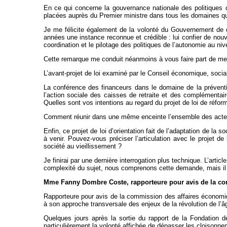
En ce qui concerne la gouvernance nationale des politiques de
placées auprès du Premier ministre dans tous les domaines qui
Je me félicite également de la volonté du Gouvernement de d
années une instance reconnue et crédible : lui confier de nou
coordination et le pilotage des politiques de l’autonomie au niv
Cette remarque me conduit néanmoins à vous faire part de mes 
L’avant-projet de loi examiné par le Conseil économique, social
La conférence des financeurs dans le domaine de la préventio
l’action sociale des caisses de retraite et des complémenta
Quelles sont vos intentions au regard du projet de loi de réfo
Comment réunir dans une même enceinte l’ensemble des acteurs
Enfin, ce projet de loi d’orientation fait de l’adaptation de la
à venir. Pouvez-vous préciser l’articulation avec le projet de
société au vieillissement ?
Je finirai par une dernière interrogation plus technique. L’arti
complexité du sujet, nous comprenons cette demande, mais il 
Mme Fanny Dombre Coste, rapporteure pour avis de la c
Rapporteure pour avis de la commission des affaires économique
à son approche transversale des enjeux de la révolution de l’â
Quelques jours après la sortie du rapport de la Fondation d
particulièrement la volonté affichée de dépasser les cloisonne