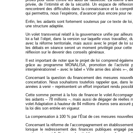
privée, de l’intimité et de la sécurité. Un espace de réfle
rencontrent des difficultés dans la connaissance et la compré
qui permettra, nous l’espérons, d’avancer plus encore pour ne 
Enfin, les aidants sont fortement soutenus par ce texte de loi
une structure adaptée.
Un volet transversal relatif à la gouvernance unifie par ailleur
loi a fait l’objet, dans la version sur laquelle vous travaille
avec la réforme territoriale, mais aussi avec le projet de loi
les débats en séance seront un moment privilégié pour cette m
réflexion sur le devenir des conseils généraux.
Il est important de noter que le projet de loi comprend égalem
grâce au programme MONALISA, promotion de l’activité p
intergénérationnel – avec le label « Ville amie des aînés »–, dév
Concernant la question du financement des mesures nouvelles
concertation. Nous souhaitons toutefois rappeler que, dans l
années à venir – représentent un effort important rendu possible
Cette somme permet à la fois de financer le volet Accompagnem
les aidants – 78 millions –, mais aussi de dégager de réelles 
volet Adaptation à hauteur de 84 millions d’euros sera assuré 
la loi dès son entrée en vigueur.
La compensation à 100 % par l’État de ces mesures nouvelles per
Concernant la réforme de l’accompagnement en établissement 
lorsque le redressement des finances publiques engagé par 