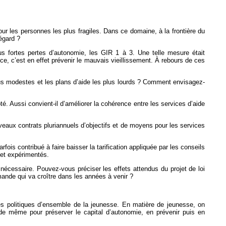
pour les personnes les plus fragiles. Dans ce domaine, à la frontière du
égard ?
lus fortes pertes d’autonomie, les GIR 1 à 3. Une telle mesure était
oce, c’est en effet prévenir le mauvais vieillissement. À rebours de ces
lus modestes et les plans d’aide les plus lourds ? Comment envisagez-
é. Aussi convient-il d’améliorer la cohérence entre les services d’aide
veaux contrats pluriannuels d’objectifs et de moyens pour les services
fois contribué à faire baisser la tarification appliquée par les conseils
et expérimentés.
 nécessaire. Pouvez-vous préciser les effets attendus du projet de loi
ande qui va croître dans les années à venir ?
des politiques d’ensemble de la jeunesse. En matière de jeunesse, on
re de même pour préserver le capital d’autonomie, en prévenir puis en