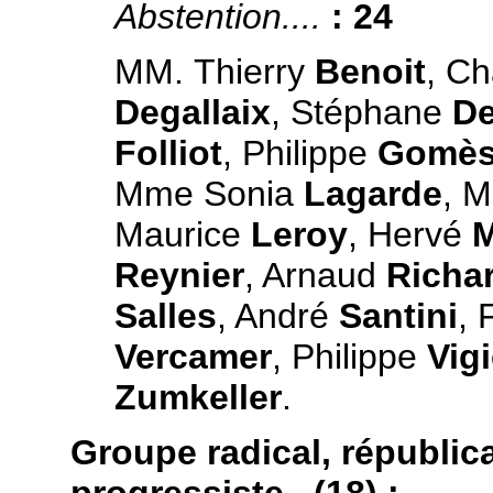
Abstention....
: 24
MM. Thierry
Benoit
, Ch
Degallaix
, Stéphane
De
Folliot
, Philippe
Gomè
Mme Sonia
Lagarde
, 
Maurice
Leroy
, Hervé
M
Reynier
, Arnaud
Richa
Salles
, André
Santini
, 
Vercamer
, Philippe
Vigi
Zumkeller
.
Groupe radical, républic
progressiste (18) :