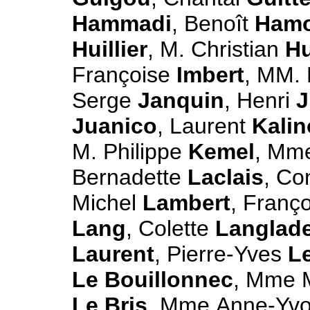
Hammadi
, Benoît
Ham
Huillier
, M. Christian
Hu
Françoise
Imbert
, MM.
Serge
Janquin
, Henri
J
Juanico
, Laurent
Kali
M. Philippe
Kemel
, Mm
Bernadette
Laclais
, Co
Michel
Lambert
, Franç
Lang
, Colette
Langlad
Laurent
, Pierre-Yves
L
Le Bouillonnec
, Mme 
Le Bris
, Mme Anne-Yv