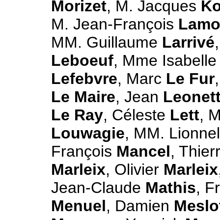
Morizet
, M. Jacques
Ko
M. Jean-François
Lamo
MM. Guillaume
Larrivé
Leboeuf
, Mme Isabell
Lefebvre
, Marc
Le Fur
Le Maire
, Jean
Leonett
Le Ray
, Céleste
Lett
, 
Louwagie
, MM. Lionne
François
Mancel
, Thier
Marleix
, Olivier
Marleix
Jean-Claude
Mathis
, F
Menuel
, Damien
Meslo