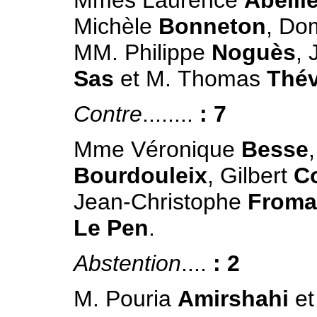
Michèle
Bonneton
, Do
MM. Philippe
Noguès
,
Sas
et M. Thomas
Thé
Contre
........
: 7
Mme Véronique
Besse
Bourdouleix
, Gilbert
Co
Jean-Christophe
Froma
Le Pen
.
Abstention
....
: 2
M. Pouria
Amirshahi
et