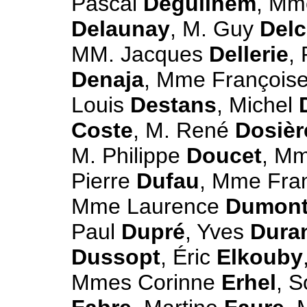
Pascal
Deguilhem
, Mm
Delaunay
, M. Guy
Delc
MM. Jacques
Dellerie
,
Denaja
, Mme François
Louis
Destans
, Michel
Coste
, M. René
Dosièr
M. Philippe
Doucet
, M
Pierre
Dufau
, Mme Fra
Mme Laurence
Dumon
Paul
Dupré
, Yves
Dura
Dussopt
, Éric
Elkouby
Mmes Corinne
Erhel
, 