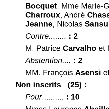
Bocquet
, Mme Marie-
Charroux
, André
Chas
Jeanne
, Nicolas
Sansu
Contre........
: 2
M. Patrice
Carvalho
et 
Abstention....
: 2
MM. François
Asensi
e
Non inscrits (25) :
Pour
..........
: 10
Mmes Laurence
Abeill