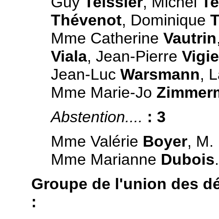
Guy
Teissier
, Michel
Te
Thévenot
, Dominique
T
Mme Catherine
Vautrin
Viala
, Jean-Pierre
Vigie
Jean-Luc
Warsmann
, 
Mme Marie-Jo
Zimmer
Abstention....
: 3
Mme Valérie
Boyer
, M.
Mme Marianne
Dubois
.
Groupe de l'union des d
: