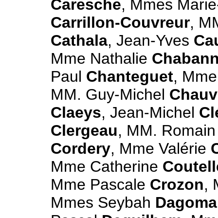
Caresche
, Mmes Marie
Carrillon-Couvreur
, M
Cathala
, Jean-Yves
Cau
Mme Nathalie
Chaban
Paul
Chanteguet
, Mme
MM. Guy-Michel
Chauv
Claeys
, Jean-Michel
Cl
Clergeau
, MM. Romai
Cordery
, Mme Valérie
Mme Catherine
Coutell
Mme Pascale
Crozon
,
Mmes Seybah
Dagoma