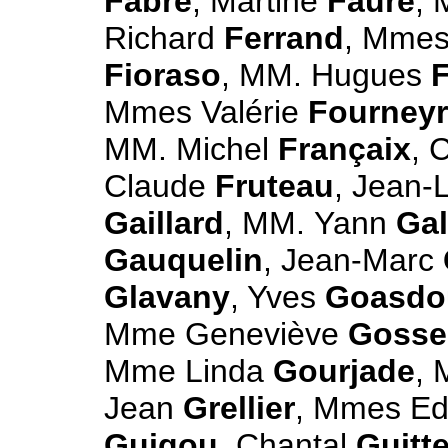
Fabre
, Martine
Faure
, 
Richard
Ferrand
, Mmes
Fioraso
, MM. Hugues
Mmes Valérie
Fourney
MM. Michel
Françaix
, 
Claude
Fruteau
, Jean-
Gaillard
, MM. Yann
Gal
Gauquelin
, Jean-Marc
Glavany
, Yves
Goasdo
Mme Geneviève
Gossel
Mme Linda
Gourjade
, 
Jean
Grellier
, Mmes Ed
Guigou
, Chantal
Guitte