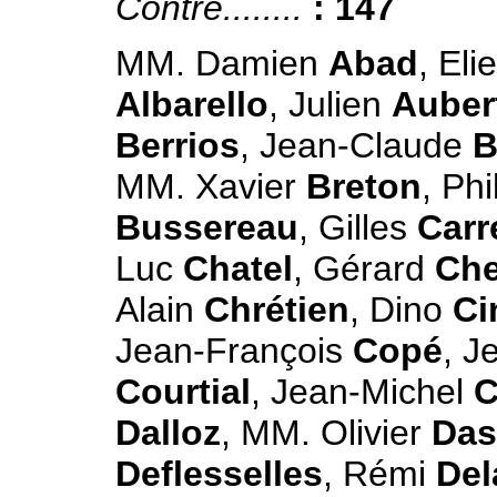
Contre........
: 147
MM. Damien
Abad
, Eli
Albarello
, Julien
Auber
Berrios
, Jean-Claude
B
MM. Xavier
Breton
, Ph
Bussereau
, Gilles
Carr
Luc
Chatel
, Gérard
Che
Alain
Chrétien
, Dino
Ci
Jean-François
Copé
, J
Courtial
, Jean-Michel
C
Dalloz
, MM. Olivier
Das
Deflesselles
, Rémi
Del