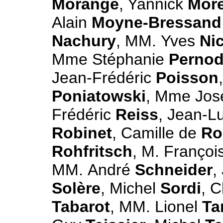
Morange
, Yannick
Mor
Alain
Moyne-Bressand
Nachury
, MM. Yves
Nic
Mme Stéphanie
Perno
Jean-Frédéric
Poisson
Poniatowski
, Mme Jos
Frédéric
Reiss
, Jean-L
Robinet
, Camille de
Ro
Rohfritsch
, M. Françoi
MM. André
Schneider
,
Solère
, Michel
Sordi
, 
Tabarot
, MM. Lionel
Ta