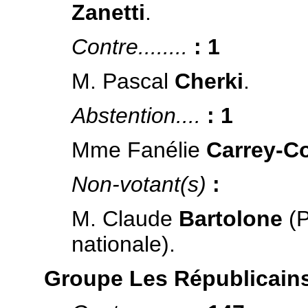
Zanetti
.
Contre........
: 1
M. Pascal
Cherki
.
Abstention....
: 1
Mme Fanélie
Carrey-C
Non-votant(s)
:
M. Claude
Bartolone
(P
nationale).
Groupe Les Républicains