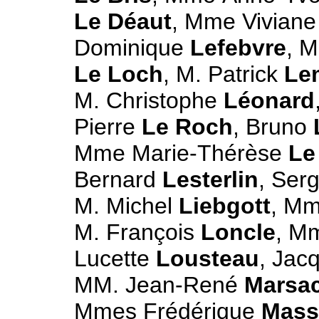
Le Déaut
, Mme Vivian
Dominique
Lefebvre
, 
Le Loch
, M. Patrick
Le
M. Christophe
Léonard
Pierre
Le Roch
, Bruno
Mme Marie-Thérèse
Le
Bernard
Lesterlin
, Ser
M. Michel
Liebgott
, M
M. François
Loncle
, M
Lucette
Lousteau
, Jac
MM. Jean-René
Marsa
Mmes Frédérique
Mass