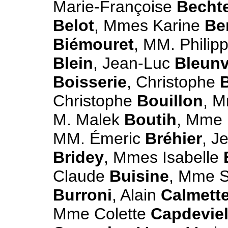
Marie-Françoise
Bechte
Belot
, Mmes Karine
Be
Biémouret
, MM. Philip
Blein
, Jean-Luc
Bleun
Boisserie
, Christophe
Christophe
Bouillon
, M
M. Malek
Boutih
, Mme 
MM. Émeric
Bréhier
, J
Bridey
, Mmes Isabelle
Claude
Buisine
, Mme S
Burroni
, Alain
Calmett
Mme Colette
Capdeviel