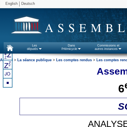
English
Deutsch
ASSEMBL
Les
Dans
Commissions et
députés
l'Hémicycle
autres instances
Accueil
>
La séance publique
>
Les comptes rendus
>
Les comptes rend
Assemb
6
S
ANALYSE