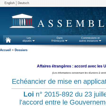
English
Deutsch
ASSEMBL
Les
Dans
Commissions et
députés
l'Hémicycle
autres instances
Accueil
>
Dossiers
Affaires étrangères : accord avec les 
(Les informations concernant les réunions à venir
Echéancier de mise en applicatio
Loi
n° 2015-892 du 23 juill
l'accord entre le Gouverneme