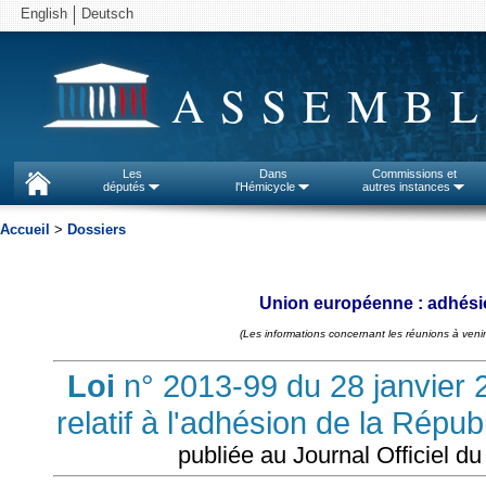
English
Deutsch
ASSEMBL
Les
Dans
Commissions et
députés
l'Hémicycle
autres instances
Accueil
>
Dossiers
Union européenne : adhésio
(Les informations concernant les réunions à venir
Loi
n° 2013-99 du 28 janvier 20
relatif à l'adhésion de la Répu
publiée au Journal Officiel du