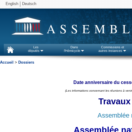
English
Deutsch
ASSEMBL
Les
Dans
Commissions et
députés
l'Hémicycle
autres instances
Accueil
>
Dossiers
Date anniversaire du cess
(Les informations concernant les réunions à venir
Travaux
Assemblée n
Assemblée nat