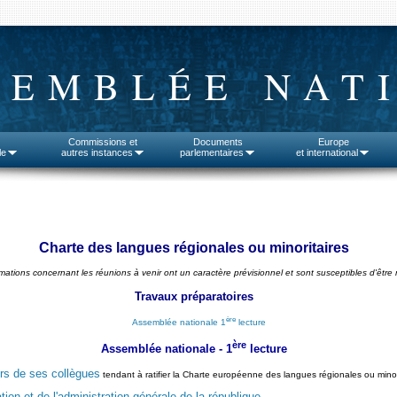
SEMBLÉE NAT
Commissions et
Documents
Europe
le
autres instances
parlementaires
et international
Charte des langues régionales ou minoritaires
rmations concernant les réunions à venir ont un caractère prévisionnel et sont susceptibles d'être 
Travaux préparatoires
ère
Assemblée nationale 1
lecture
ère
Assemblée nationale - 1
lecture
rs de ses collègues
tendant à ratifier la Charte européenne des langues régionales ou mino
tion et de l'administration générale de la république