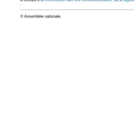
et renvoyée à
.
© Assemblée nationale