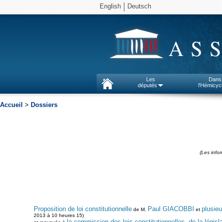
English
Deutsch
AS
Les
Dans
députés
l'Hémicyc
Accueil
>
Dossiers
(Les info
Proposition de loi constitutionnelle
Paul GIACOBBI
plusieu
de M.
et
2013 à 10 heures 15)
la commission des lois constitutionnelles, de la législa