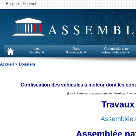
English
Deutsch
ASSEMBL
Les
Dans
Commissions et
députés
l'Hémicycle
autres instances
Accueil
>
Dossiers
Confiscation des véhicules à moteur dont les condu
(Les informations concernant les réunions à venir
Travaux
Assemblée n
Assemblée nat