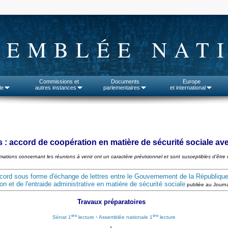
SEMBLÉE NAT
Commissions et
Documents
Europe
le
autres instances
parlementaires
et international
s : accord de coopération en matière de sécurité sociale a
rmations concernant les réunions à venir ont un caractère prévisionnel et sont susceptibles d'être 
 l'accord sous forme d'échange de lettres entre le Gouvernement de la Républ
n et de l'entraide administrative en matière de sécurité sociale
publiée au Journal
Travaux préparatoires
ère
ère
Sénat 1
lecture
-
Assemblée nationale 1
lecture