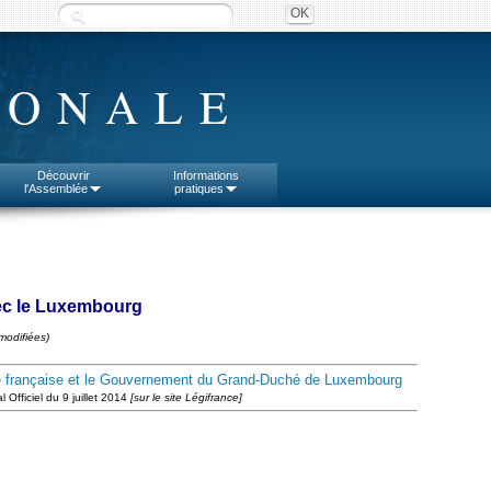
IONALE
Découvrir
Informations
l'Assemblée
pratiques
vec le Luxembourg
modifiées)
ique française et le Gouvernement du Grand-Duché de Luxembourg
 Officiel du 9 juillet 2014
[sur le site Légifrance]