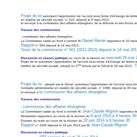
Projet de loi
autorisant l'approbation de l'accord sous forme d'échange de let
en matière de sécurité sociale, n° 416, déposé le 6 mars 2013
et renvoyé à la commission des affaires étrangères, de la défense et des forces 
Travaux des commissions
- commission des affaires étrangères
Daniel Reiner
La Commission saisie au fond a nommé M.
rapporteur le 20 mar
Rapport
n° 560 déposé le 14 mai 2013 :
Texte de la commission n° 561 (2012-2013) déposé le 14 mai 201
mercredi 29 mai 
Discussion en séance publique
au cours de la séance du
Projet de loi autorisant l'approbation de l'accord sous forme d'échange de lettr
ère
T
matière de sécurité sociale, adopté en 1
lecture par le Sénat le 29 mai 2013 ,
Projet de loi
, adopté par le Sénat, autorisant l'approbation de l'accord sous
l'entraide administrative en matière de sécurité sociale, n° 1098, déposé le 30 mai
la commission des affaires étrangères
et renvoyé à
Travaux des commissions
commission des affaires étrangères
-
Jean-Claude Mignon
La Commission saisie au fond a nommé M.
rapporteur l
9 avril 2014 à 9 heures 30
Nomination rapporteur au cours de la réunion du
18 juin 2014 à 9 heures 30
Examen du texte au cours de la réunion du
Rapport
Jean-Claude Mignon
n° 2045 déposé le 18 juin 2014 par M.
Discussion en séance publique
ère