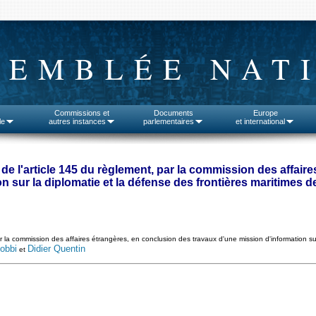
SEMBLÉE NAT
Commissions et
Documents
Europe
le
autres instances
parlementaires
et international
de l'article 145 du règlement, par la commission des affair
on sur la diplomatie et la défense des frontières maritimes d
r la commission des affaires étrangères, en conclusion des travaux d'une mission d'information su
obbi
Didier Quentin
et