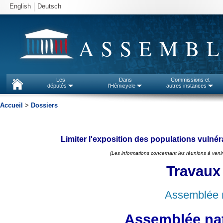
English
Deutsch
ASSEMBL
Les
Dans
Commissions et
députés
l'Hémicycle
autres instances
Accueil
>
Dossiers
Limiter l'exposition des populations vulné
(Les informations concernant les réunions à venir
Travaux
Assemblée n
Assemblée nat