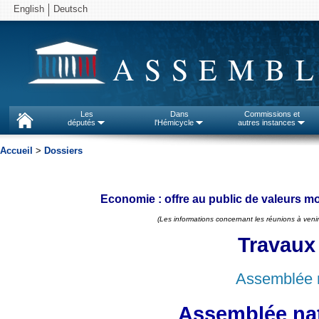
English
Deutsch
ASSEMBL
Les
Dans
Commissions et
députés
l'Hémicycle
autres instances
Accueil
>
Dossiers
Economie : offre au public de valeurs mob
(Les informations concernant les réunions à venir
Travaux
Assemblée n
Assemblée nat