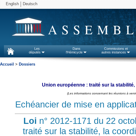
English
Deutsch
ASSEMBL
Les
Dans
Commissions et
députés
l'Hémicycle
autres instances
Accueil
>
Dossiers
Union européenne : traité sur la stabilit
(Les informations concernant les réunions à venir
Echéancier de mise en applicatio
Loi
n° 2012-1171 du 22 octobr
traité sur la stabilité, la coo