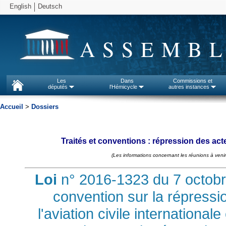
English
Deutsch
ASSEMBL
Les
Dans
Commissions et
députés
l'Hémicycle
autres instances
Accueil
>
Dossiers
Traités et conventions : répression des actes 
(Les informations concernant les réunions à venir
Loi
n° 2016-1323 du 7 octobre 
convention sur la répression
l'aviation civile internationa