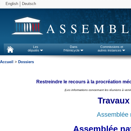
English
Deutsch
ASSEMBL
Les
Dans
Commissions et
députés
l'Hémicycle
autres instances
Accueil
>
Dossiers
Restreindre le recours à la procréation m
(Les informations concernant les réunions à venir
Travaux
Assemblée n
Assemblée nat