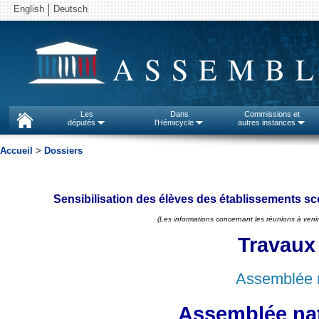
English
Deutsch
ASSEMBL
Les
Dans
Commissions et
députés
l'Hémicycle
autres instances
Accueil
>
Dossiers
Sensibilisation des élèves des établissements scol
(Les informations concernant les réunions à venir
Travaux
Assemblée n
Assemblée nat