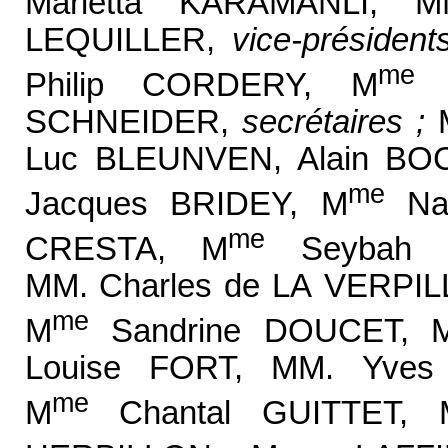
Marietta KARAMANLI, M
LEQUILLER,
vice-président
me
Philip CORDERY, M
E
SCHNEIDER,
secrétaires ;
Luc BLEUNVEN, Alain BO
me
Jacques BRIDEY, M
Nat
me
CRESTA, M
Seybah D
MM. Charles de LA VERPI
me
M
Sandrine DOUCET, M
Louise FORT, MM. Yve
me
M
Chantal GUITTET, 