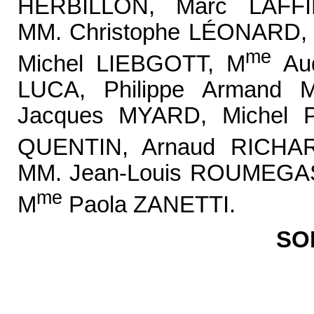
HERBILLON, Marc LAFF
MM. Christophe LÉONARD,
me
Michel LIEBGOTT, M
Aud
LUCA, Philippe Armand 
Jacques MYARD, Michel 
QUENTIN, Arnaud RICHA
MM. Jean-Louis ROUMEGAS
me
M
Paola ZANETTI.
SO