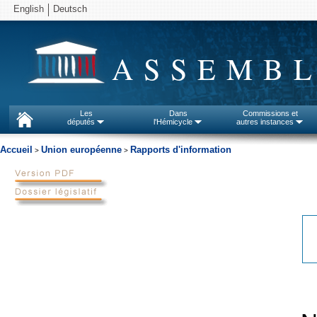
English
Deutsch
ASSEMBL
Les
Dans
Commissions et
députés
l'Hémicycle
autres instances
Accueil
Union européenne
Rapports d'information
>
>