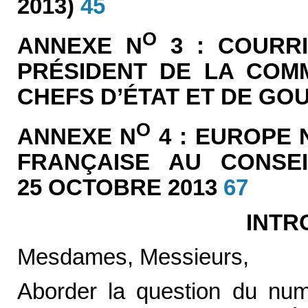
2013)
45
O
ANNEXE N
3 : COURR
PRÉSIDENT DE LA COM
CHEFS D’ÉTAT ET DE G
O
ANNEXE N
4 : EUROPE 
FRANÇAISE AU CONSE
25 OCTOBRE 2013
67
INTR
Mesdames, Messieurs,
Aborder la question du numé