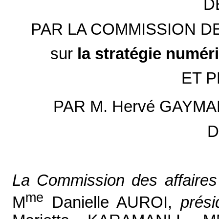
D
PAR LA COMMISSION D
sur
la stratégie numé
ET 
PAR M. Hervé GAYMA
D
La Commission des affaire
me
M
Danielle AUROI,
prési