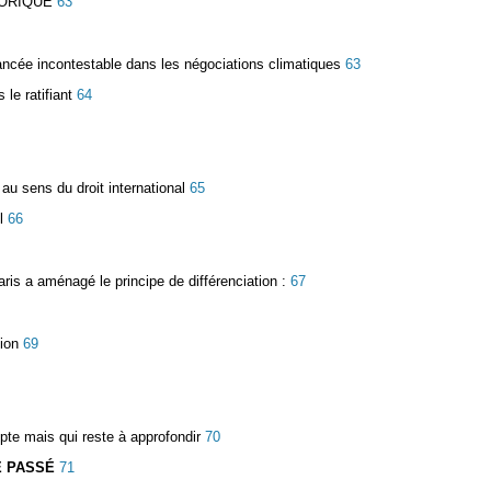
TORIQUE
63
ncée incontestable dans les négociations climatiques
63
le ratifiant
64
 au sens du droit international
65
l
66
aris a aménagé le principe de différenciation :
67
tion
69
pte mais qui reste à approfondir
70
E PASSÉ
71