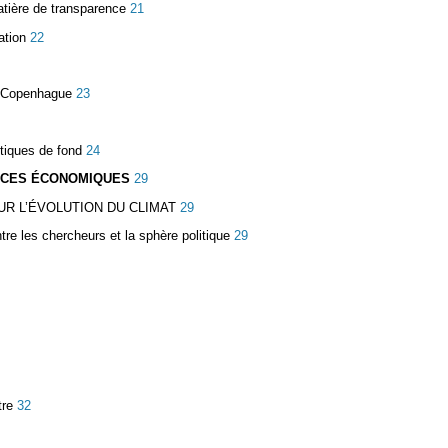
atière de transparence
21
ation
22
 à Copenhague
23
tiques de fond
24
ENCES ÉCONOMIQUES
29
R L’ÉVOLUTION DU CLIMAT
29
tre les chercheurs et la sphère politique
29
tre
32