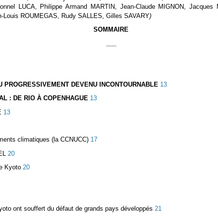
nnel LUCA, Philippe Armand MARTIN, Jean-Claude MIGNON, Jacques
-Louis ROUMEGAS, Rudy SALLES, Gilles SAVARY
)
SOMMAIRE
___
JEU PROGRESSIVEMENT DEVENU INCONTOURNABLE
13
AL : DE RIO À COPENHAGUE
13
E
13
ements climatiques (la CCNUCC)
17
EL
20
de Kyoto
20
yoto ont souffert du défaut de grands pays développés
21