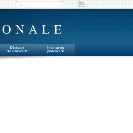
IONALE
Découvrir
Informations
l'Assemblée
pratiques