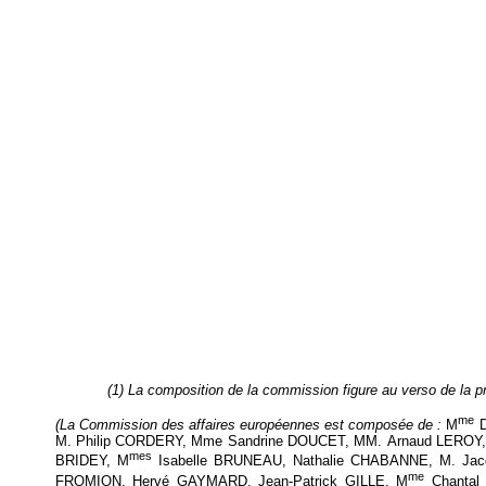
(1) La composition de la commission figure au verso de la p
me
(La Commission des affaires européennes est composée de :
M
D
M. Philip CORDERY, Mme Sandrine DOUCET, MM. Arnaud LEROY
mes
BRIDEY, M
Isabelle BRUNEAU, Nathalie CHABANNE, M. Ja
me
FROMION, Hervé GAYMARD, Jean-Patrick GILLE, M
Chantal