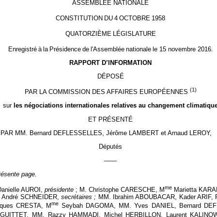
ASSEMBLÉE NATIONALE
CONSTITUTION
DU
4
OCTOBRE
1958
QUATORZIÈME
LÉGISLATURE
Enregistré
à
la
Présidence
de
l'Assemblée
nationale
le 15 novembre 2016.
RAPPORT D’INFORMATION
DÉPOSÉ
(1)
PAR LA COMMISSION DES AFFAIRES EUROPÉENNES
sur
les négociations internationales relatives au changement climatiqu
ET PRÉSENTÉ
PAR MM. Bernard DEFLESSELLES, Jérôme LAMBERT et Arnaud LEROY,
Députés
——
résente page.
me
anielle AUROI,
présidente
; M. Christophe CARESCHE, M
Marietta KARA
, André SCHNEIDER,
secrétaires ;
MM. Ibrahim ABOUBACAR, Kader ARIF, P
me
cques CRESTA, M
Seybah DAGOMA, MM. Yves DANIEL, Bernard DEF
 GUITTET, MM. Razzy HAMMADI, Michel HERBILLON, Laurent KALINOWS