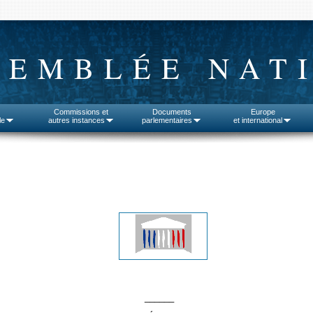
SEMBLÉE NAT
Commissions et
Documents
Europe
le
autres instances
parlementaires
et international
______