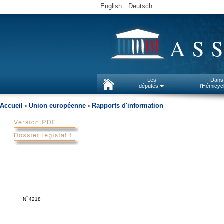
English
Deutsch
AS
Les
Dans
députés
l'Hémicyc
Accueil
Union européenne
Rapports d'information
>
>
°
N
4218