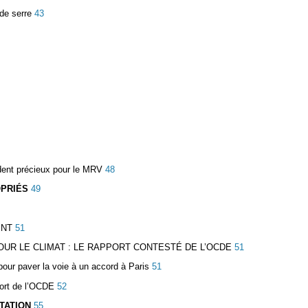
de serre
43
dent précieux pour le MRV
48
OPRIÉS
49
ENT
51
OUR LE CLIMAT : LE RAPPORT CONTESTÉ DE L’OCDE
51
pour paver la voie à un accord à Paris
51
port de l’OCDE
52
TATION
55