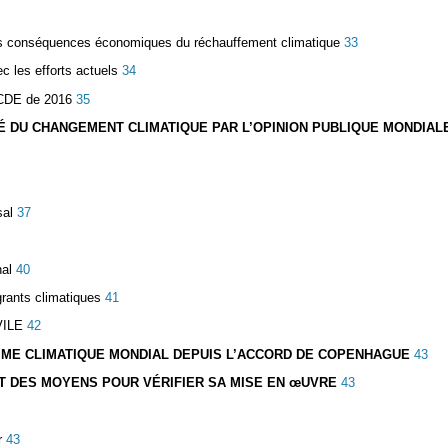
 des conséquences économiques du réchauffement climatique
33
c les efforts actuels
34
OCDE de 2016
35
ITÉ DU CHANGEMENT CLIMATIQUE PAR L’OPINION PUBLIQUE MONDIAL
sal
37
nal
40
grants climatiques
41
VILE
42
GIME CLIMATIQUE MONDIAL DEPUIS L’ACCORD DE COPENHAGUE
43
ET DES MOYENS POUR VÉRIFIER SA MISE EN
œ
UVRE
43
r
43