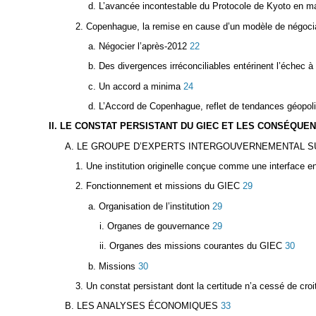
d. L’avancée incontestable du Protocole de Kyoto en m
2. Copenhague, la remise en cause d’un modèle de négoci
a. Négocier l’après-2012
22
b. Des divergences irréconciliables entérinent l’échec
c. Un accord a minima
24
d. L’Accord de Copenhague, reflet de tendances géopoli
II. LE CONSTAT PERSISTANT DU GIEC ET LES CONSÉQU
A. LE GROUPE D’EXPERTS INTERGOUVERNEMENTAL SU
1. Une institution originelle conçue comme une interface en
2. Fonctionnement et missions du GIEC
29
a. Organisation de l’institution
29
i. Organes de gouvernance
29
ii. Organes des missions courantes du GIEC
30
b. Missions
30
3. Un constat persistant dont la certitude n’a cessé de croi
B. LES ANALYSES ÉCONOMIQUES
33