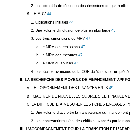
2. Les objectifs de réduction des émissions de gaz à effet 
B. LE MRV
44
1. Obligations initiales
44
2. Une volonté d’inclusion de plus en plus large
45
3. Les trois dimensions du MRV
47
a. Le MRV des émissions
47
b. Le MRV des mesures
47
c. Le MRV du soutien
47
4. Les réelles avancées de la COP de Varsovie : un précé
II. LA RECHERCHE DES MOYENS DE FINANCEMENT APPR
A. LE FOISONNEMENT DES FINANCEMENTS
49
B. IMAGINER DE NOUVELLES SOURCES DE FINANCEM
C. LA DIFFICULTÉ À MESURER LES FONDS ENGAGÉS P
1. Une volonté d’accroitre la transparence du financement 
2. Les contestations nées des chiffres avancés par le rap
III. L’ACCOMPAGNEMENT POUR LA TRANSITION ET L’ADAP