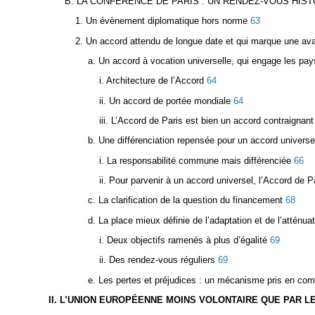
B. LA CONFÉRENCE DE PARIS : UN RENDEZ-VOUS HIS
1. Un évènement diplomatique hors norme
63
2. Un accord attendu de longue date et qui marque une ava
a. Un accord à vocation universelle, qui engage les pays 
i. Architecture de l’Accord
64
ii. Un accord de portée mondiale
64
iii. L’Accord de Paris est bien un accord contraignant
b. Une différenciation repensée pour un accord universe
i. La responsabilité commune mais différenciée
66
ii. Pour parvenir à un accord universel, l’Accord de P
c. La clarification de la question du financement
68
d. La place mieux définie de l’adaptation et de l’atténua
i. Deux objectifs ramenés à plus d’égalité
69
ii. Des rendez-vous réguliers
69
e. Les pertes et préjudices : un mécanisme pris en com
II. L’UNION EUROPÉENNE MOINS VOLONTAIRE QUE PAR L