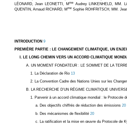
me
LÉONARD, Jean LEONETTI, M
Audrey LINKENHELD, MM. Lio
me
QUENTIN, Arnaud RICHARD, M
Sophie ROHFRITSCH, MM. Jean
INTRODUCTION
9
PREMIÈRE PARTIE : LE CHANGEMENT CLIMATIQUE, UN EN
I. LE LONG CHEMIN VERS UN ACCORD CLIMATIQUE MONDI
A. UN MOMENT FONDATEUR : LE SOMMET DE LA TERR
1. La Déclaration de Rio
13
2. La Convention Cadre des Nations Unies sur les Chang
B. LA RECHERCHE D’UN RÉGIME CLIMATIQUE UNIVERS
1. Parvenir à un accord climatique mondial : le Protocole 
a. Des objectifs chiffrés de réduction des émissions
20
b. Des mécanismes de flexibilité
20
c. La ratification et la mise en
œ
uvre du Protocole de K