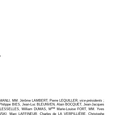
e
MANLI, MM. Jérôme LAMBERT, Pierre LEQUILLER,
vice-présidents
;
hilippe BIES, Jean-Luc BLEUNVEN, Alain BOCQUET, Jean-Jacques
me
LESSELLES, William DUMAS, M
Marie-Louise FORT, MM. Yves
KI, Marc LAFFINEUR, Charles de LA VERPILLIÈRE, Christophe