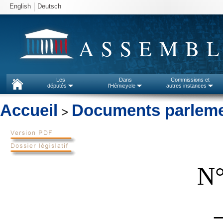
English
Deutsch
ASSEMBL
Les
Dans
Commissions et
députés
l'Hémicycle
autres instances
Accueil
Documents parleme
>
N°