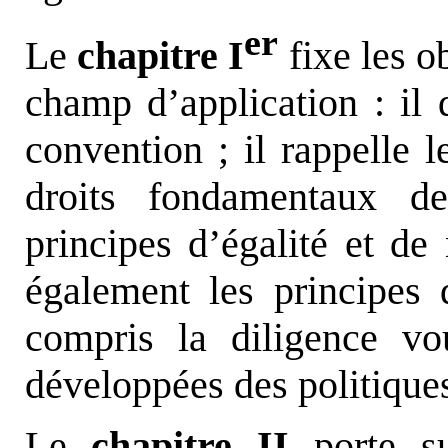
er
Le
chapitre I
fixe les o
champ d’application : il d
convention ; il rappelle l
droits fondamentaux d
principes d’égalité et de 
également les principes d
compris la diligence v
développées des politiques
Le
chapitre II
porte s