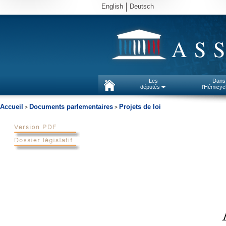
English
Deutsch
AS
Les
Dans
députés
l'Hémicyc
Accueil
Documents parlementaires
Projets de loi
>
>