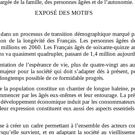
argée de la famille, des personnes âgées et de l’autonomie.
EXPOSÉ DES MOTIFS
dans un processus de transition démographique marqué par
tion de la longévité des Français. Les personnes âgées 
 millions en 2060. Les Français âgés de soixante-quinze an
ns va quasiment quadrupler, passant de 1,4 million aujourd
entation de l’espérance de vie, plus de quatre-vingt ans 
ajeur pour la société qui doit s’adapter dès à présent, po
s longtemps possible de ce formidable progrès.
 de la population constitue un chantier de longue haleine, p
à commencer par les âgés eux-mêmes et leur entourage. La pr
e développement économique induit par les consommateurs âgé
leur expression constituent eux aussi des aspects essentiels
e à créer un cadre permettant à l’ensemble des acteurs con
qu’elle survient, et en adaptant la société au vieillisseme