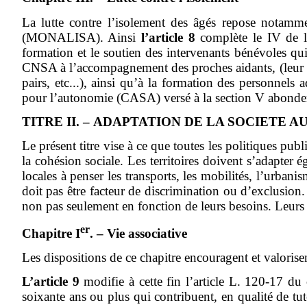
La lutte contre l’isolement des âgés repose notamme
(MONALISA). Ainsi
l’article 8
complète le IV de l’
formation et le soutien des intervenants bénévoles qui 
CNSA à l’accompagnement des proches aidants, (leur form
pairs, etc...), ainsi qu’à la formation des personnels a
pour l’autonomie (CASA) versé à la section V abonder
TITRE II. – ADAPTATION DE LA SOCIETE A
Le présent titre vise à ce que toutes les politiques p
la cohésion sociale. Les territoires doivent s’adapter é
locales à penser les transports, les mobilités, l’urba
doit pas être facteur de discrimination ou d’exclusion. 
non pas seulement en fonction de leurs besoins. Leurs d
er
Chapitre I
. – Vie associative
Les dispositions de ce chapitre encouragent et valorise
L’article 9
modifie à cette fin l’article L. 120-17 du
soixante ans ou plus qui contribuent, en qualité de t