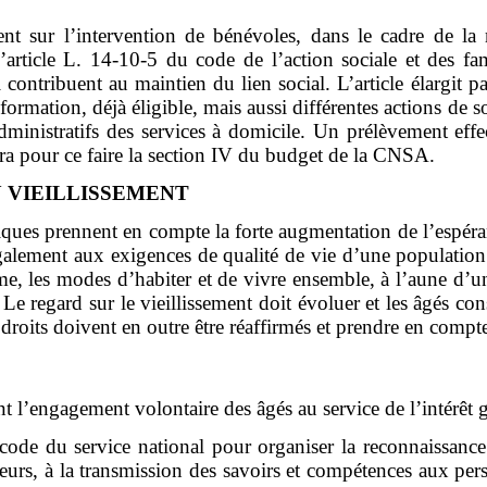
nt sur l’intervention de bénévoles, dans le cadre de la 
article L. 14-10-5 du code de l’action sociale et des fa
contribuent au maintien du lien social. L’article élargit p
ation, déjà éligible, mais aussi différentes actions de sou
dministratifs des services à domicile.
Un prélèvement effec
a pour ce faire la section IV du budget de la CNSA.
U VIEILLISSEMENT
ubliques prennent en compte la forte augmentation de l’espér
galement aux exigences de qualité de vie d’une population qu
nisme, les modes d’habiter et de vivre ensemble, à l’aune d
Le regard sur le vieillissement doit évoluer et les âgés cons
roits doivent en outre être réaffirmés et prendre en compte 
nt l’engagement volontaire des âgés au service de l’intérêt g
 code du service national pour organiser la reconnaissanc
uteurs, à la transmission des savoirs et compétences aux pe