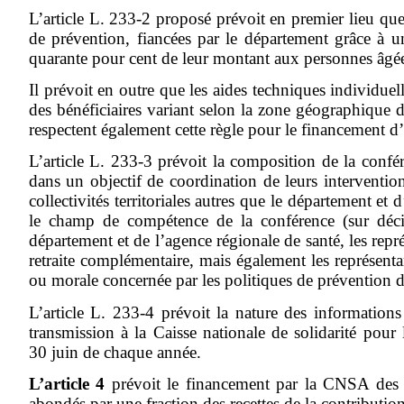
L’article L. 233-2 proposé prévoit en premier lieu que
de prévention, fiancées par le département grâce à 
quarante pour cent de leur montant aux personnes âgée
Il prévoit en outre que les aides techniques individu
des bénéficiaires variant selon la zone géographique 
respectent également cette règle pour le financement d’
L’article L. 233-3 prévoit la composition de la confé
dans un objectif de coordination de leurs intervention
collectivités territoriales autres que le département 
le champ de compétence de la conférence (sur décis
département et de l’agence régionale de santé, les repr
retraite complémentaire, mais également les représent
ou morale concernée par les politiques de prévention d
L’article L. 233-4 prévoit la nature des informations
transmission à la Caisse nationale de solidarité po
30 juin de chaque année.
L’article 4
prévoit le financement par la CNSA des a
abondés par une fraction des recettes de la contributio