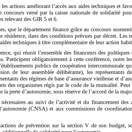
 les actions améliorant l’accès aux aides techniques et favo
un concours versé par la caisse nationale de solidarité 
s relevant des GIR 5 et 6.
elles, que le département finance grâce au concours susment
de résidence, dans des conditions prévues par décret. Les
aides techniques à titre complémentaire de leur action habit
rence, qui réunit l’ensemble des financeurs des politiques 
s. Participent obligatoirement à cette conférence, outre le
et d’établissements publics de coopération intercommunale q
ion de leur assemblée délibérante), les représentants d
ésentants des régimes de base d’assurance vieillesse et d’ass
ants des organismes régis par le code de la mutualité. Peut
e la perte d’autonomie, sous réserve de l’accord de la majo
 nécessaires au suivi de l’activité et du financement des 
ur l’autonomie (CNSA) et aux commissions de coordination
ctions de prévention sur la section V de son budget, s
n additionnelle de solidarité pour l’autonomie.