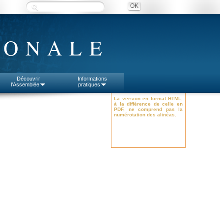
IONALE
Découvrir
Informations
l'Assemblée
pratiques
La version en format HTML,
à la différence de celle en
PDF, ne comprend pas la
numérotation des alinéas.