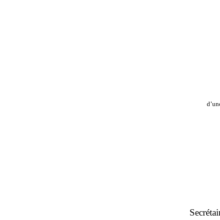
d’une
Secrétai