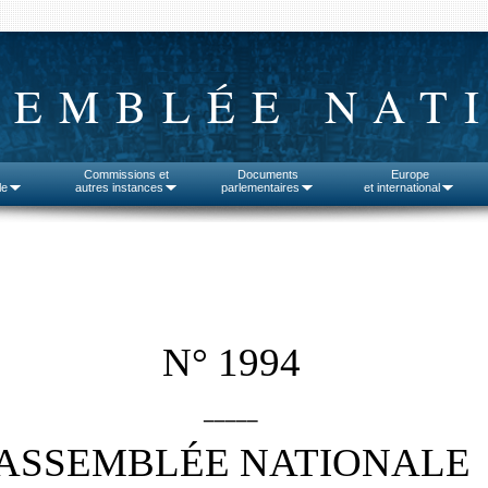
SEMBLÉE NAT
Commissions et
Documents
Europe
le
autres instances
parlementaires
et international
N° 1994
_____
ASSEMBLÉE NATIONALE