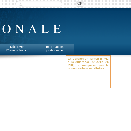
IONALE
Découvrir
Informations
l'Assemblée
pratiques
La version en format HTML,
à la différence de celle en
PDF, ne comprend pas la
numérotation des alinéas.