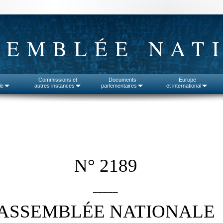
SEMBLÉE NAT
Commissions et
Documents
Europe
le
autres instances
parlementaires
et international
N° 2189
_____
ASSEMBLÉE NATIONALE