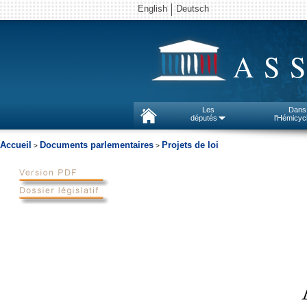
English
Deutsch
AS
Les
Dans
députés
l'Hémicyc
Accueil
Documents parlementaires
Projets de loi
>
>