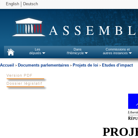
English
Deutsch
ASSEMBL
Les
Dans
Commissions et
députés
l'Hémicycle
autres instances
Accueil
Documents parlementaires
Projets de loi
Etudes d'impact
>
>
>
PROJ