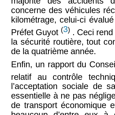
majorité des accidents
concerne des véhicules réc
kilométrage, celui-ci éval
3
(
)
Préfet Guyot
. Ceci ren
la sécurité routière, tout co
de la quatrième année.
Enfin, un rapport du Conse
relatif au contrôle tec
l’acceptation sociale de 
essentielle à ne pas néglig
de transport économique e
beaucoup d’entre eux à d