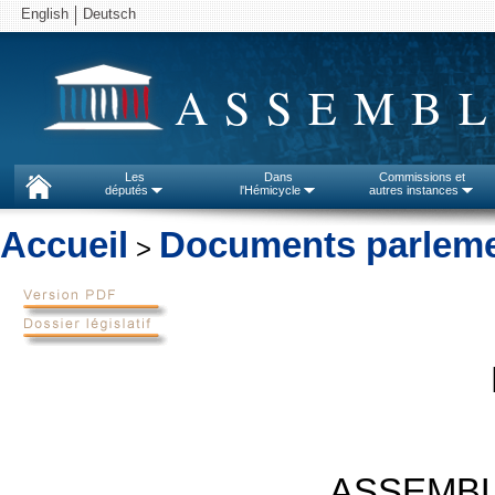
English
Deutsch
ASSEMBL
Les
Dans
Commissions et
députés
l'Hémicycle
autres instances
Accueil
Documents parleme
>
ASSEMBL