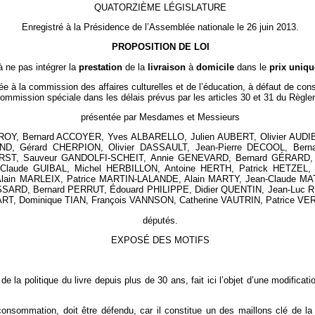
QUATORZIÈME LÉGISLATURE
Enregistré à la Présidence de l’Assemblée nationale le 26 juin 2013.
PROPOSITION DE LOI
à ne pas intégrer la
prestation
de la
livraison
à
domicile
dans le
prix uniqu
e à la commission des affaires culturelles et de l’éducation, à défaut de cons
ommission spéciale dans les délais prévus par les articles 30 et 31 du Règle
présentée par Mesdames et Messieurs
OY, Bernard ACCOYER, Yves ALBARELLO, Julien AUBERT, Olivier AUDIB
, Gérard CHERPION, Olivier DASSAULT, Jean-Pierre DECOOL, Berna
URST, Sauveur GANDOLFI-SCHEIT, Annie GENEVARD, Bernard GÉRARD, 
ude GUIBAL, Michel HERBILLON, Antoine HERTH, Patrick HETZEL, Va
Alain MARLEIX, Patrice MARTIN-LALANDE, Alain MARTY, Jean-Claude M
ARD, Bernard PERRUT, Édouard PHILIPPE, Didier QUENTIN, Jean-Luc 
TART, Dominique TIAN, François VANNSON, Catherine VAUTRIN, Patrice V
députés.
EXPOSÉ DES MOTIFS
 de la politique du livre depuis plus de 30 ans, fait ici l’objet d’une modific
nsommation, doit être défendu, car il constitue un des maillons clé de la c