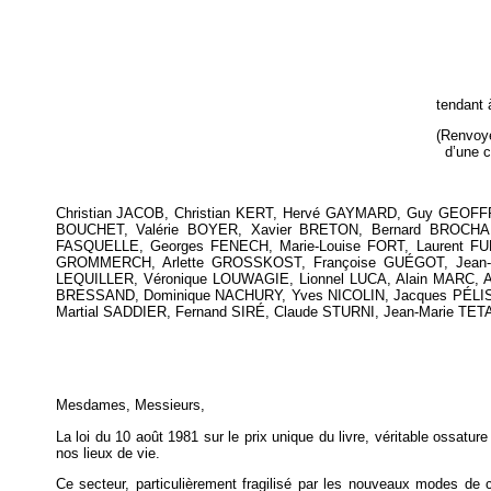
tendant 
(Renvoyé
d’une c
Christian JACOB, Christian KERT, Hervé GAYMARD, Guy GEOFFR
BOUCHET, Valérie BOYER, Xavier BRETON, Bernard BROCHAND
FASQUELLE, Georges FENECH, Marie-Louise FORT, Laurent F
GROMMERCH, Arlette GROSSKOST, Françoise GUÉGOT, Jean-Cla
LEQUILLER, Véronique LOUWAGIE, Lionnel LUCA, Alain MARC, 
BRESSAND, Dominique NACHURY, Yves NICOLIN, Jacques PÉLISS
Martial SADDIER, Fernand SIRÉ, Claude STURNI, Jean-Marie TE
Mesdames, Messieurs,
La loi du 10 août 1981 sur le prix unique du livre, véritable ossature
nos lieux de vie.
Ce secteur, particulièrement fragilisé par les nouveaux modes de co