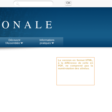
IONALE
Découvrir
Informations
l'Assemblée
pratiques
La version en format HTML,
à la différence de celle en
PDF, ne comprend pas la
numérotation des alinéas.