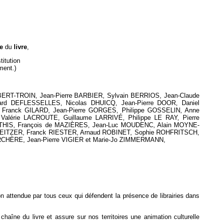
e
du
livre
,
titution
ment.)
ERT-TROIN, Jean-Pierre BARBIER, Sylvain BERRIOS, Jean-Claude
rd DEFLESSELLES, Nicolas DHUICQ, Jean-Pierre DOOR, Daniel
Franck GILARD, Jean-Pierre GORGES, Philippe GOSSELIN, Anne
lérie LACROUTE, Guillaume LARRIVÉ, Philippe LE RAY, Pierre
ATHIS, François de MAZIÈRES, Jean-Luc MOUDENC, Alain MOYNE-
REITZER, Franck RIESTER, Arnaud ROBINET, Sophie ROHFRITSCH,
ERCHÈRE, Jean-Pierre VIGIER et Marie-Jo ZIMMERMANN,
ation attendue par tous ceux qui défendent la présence de librairies dans
haîne du livre et assure sur nos territoires une animation culturelle