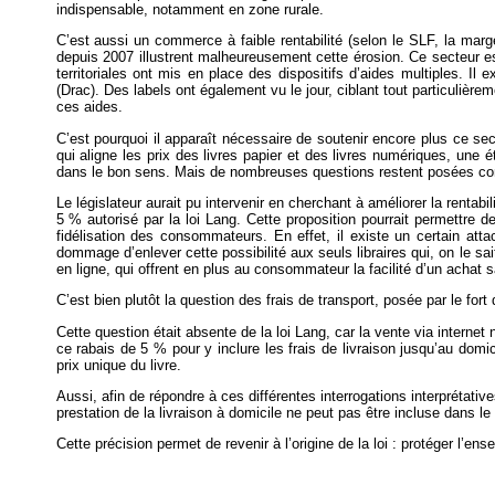
indispensable, notamment en zone rurale.
C’est aussi un commerce à faible rentabilité (selon le SLF, la marg
depuis 2007 illustrent malheureusement cette érosion. Ce secteur es
territoriales ont mis en place des dispositifs d’aides multiples. Il
(Drac). Des labels ont également vu le jour, ciblant tout particulièrem
ces aides.
C’est pourquoi il apparaît nécessaire de soutenir encore plus ce sect
qui aligne les prix des livres papier et des livres numériques, une é
dans le bon sens. Mais de nombreuses questions restent posées comme
Le législateur aurait pu intervenir en cherchant à améliorer la rentab
5 % autorisé par la loi Lang. Cette proposition pourrait permettre 
fidélisation des consommateurs. En effet, il existe un certain atta
dommage d’enlever cette possibilité aux seuls libraires qui, on le sai
en ligne, qui offrent en plus au consommateur la facilité d’un achat
C’est bien plutôt la question des frais de transport, posée par le fort
Cette question était absente de la loi Lang, car la vente via internet 
ce rabais de 5 % pour y inclure les frais de livraison jusqu’au domici
prix unique du livre.
Aussi, afin de répondre à ces différentes interrogations interprétative
prestation de la livraison à domicile ne peut pas être incluse dans le 
Cette précision permet de revenir à l’origine de la loi : protéger l’en