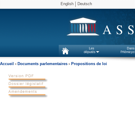
English
Deutsch
AS
Les
Dans
députés
l'Hémicyc
Accueil
Documents parlementaires
Propositions de loi
>
>