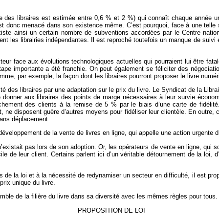
e des libraires est estimée entre 0,6 % et 2 %) qui connaît chaque année un
t donc menacé dans son existence même. C’est pourquoi, face à une telle situ
 existe ainsi un certain nombre de subventions accordées par le Centre nation
ent les librairies indépendantes. Il est reproché toutefois un manque de suivi e
eur face aux évolutions technologiques actuelles qui pourraient lui être fatal
tape importante a été franchie. On peut également se féliciter des négociation
, par exemple, la façon dont les libraires pourront proposer le livre numériq
ilité des libraires par une adaptation sur le prix du livre. Le Syndicat de la 
de donner aux libraires des points de marge nécessaires à leur survie économ
chement des clients à la remise de 5 % par le biais d’une carte de fidélité
t, ne disposent guère d’autres moyens pour fidéliser leur clientèle. En outre, 
 sans déplacement.
 développement de la vente de livres en ligne, qui appelle une action urgente du
n’existait pas lors de son adoption. Or, les opérateurs de vente en ligne, qui so
le de leur client. Certains parlent ici d’un véritable détournement de la loi, 
s de la loi et à la nécessité de redynamiser un secteur en difficulté, il est pro
prix unique du livre.
semble de la filière du livre dans sa diversité avec les mêmes règles pour tous.
PROPOSITION DE LOI