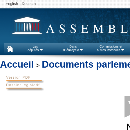
English
Deutsch
ASSEMBL
Les
Dans
Commissions et
députés
l'Hémicycle
autres instances
Accueil
Documents parleme
>