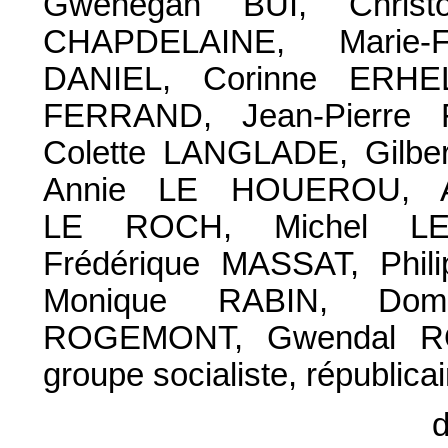
Gwénégan BUI, Christ
CHAPDELAINE, Marie-
DANIEL, Corinne ERHE
FERRAND, Jean-Pierre 
Colette LANGLADE, Gilbe
Annie LE HOUEROU, An
LE ROCH, Michel LE
Frédérique MASSAT, Phi
Monique RABIN, Dom
ROGEMONT, Gwendal RO
groupe socialiste, républicai
d