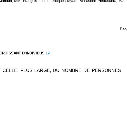
rouni, MM. François Loncle, Jacques Myard, Sébastien Pietrasanta, Patri
Pag
CROISSANT D’INDIVIDUS
19
T CELLE, PLUS LARGE, DU NOMBRE DE PERSONNES