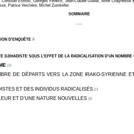
hristian Estrosi, Georges Fenech, Jean-Claude Guibal, Mme Chaynesse Khi
se, Patrice Verchère, Michel Zumkeller.
SOMMAIRE
___
SION D’ENQUÊTE
9
E DJIHADISTE SOUS L’EFFET DE LA RADICALISATION D’UN NOMBRE 
RME
19
MBRE DE DÉPARTS VERS LA ZONE IRAKO-SYRIENNE E
DISTES ET DES INDIVIDUS RADICALISÉS
23
LEUR ET D’UNE NATURE NOUVELLES
26