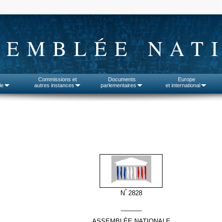
SEMBLÉE NAT
Commissions et
Documents
Europe
le
autres instances
parlementaires
et international
°
N
2828
______
ASSEMBLÉE NATIONALE