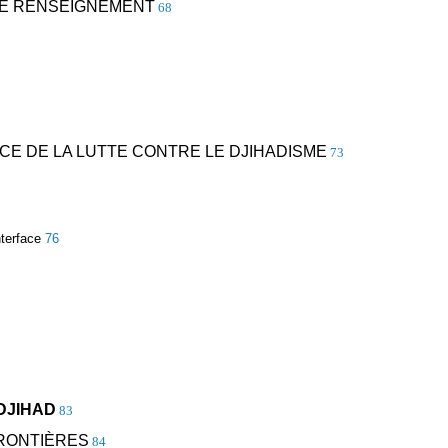
 LE RENSEIGNEMENT
68
CE DE LA LUTTE CONTRE LE DJIHADISME
73
nterface
76
 DJIHAD
83
FRONTIÈRES
84