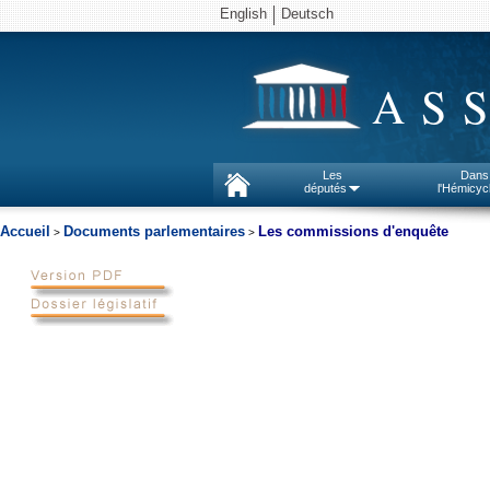
English
Deutsch
AS
Les
Dans
députés
l'Hémicyc
Accueil
Documents parlementaires
Les commissions d'enquête
>
>