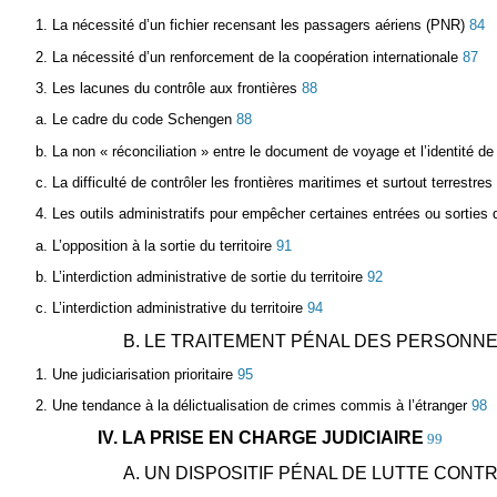
1. La nécessité d’un fichier recensant les passagers aériens (PNR)
84
2. La nécessité d’un renforcement de la coopération internationale
87
3. Les lacunes du contrôle aux frontières
88
a. Le cadre du code Schengen
88
b. La non « réconciliation » entre le document de voyage et l’identité d
c. La difficulté de contrôler les frontières maritimes et surtout terrestres
4. Les outils administratifs pour empêcher certaines entrées ou sorties du
a. L’opposition à la sortie du territoire
91
b. L’interdiction administrative de sortie du territoire
92
c. L’interdiction administrative du territoire
94
B. LE TRAITEMENT PÉNAL DES PERSONN
1. Une judiciarisation prioritaire
95
2. Une tendance à la délictualisation de crimes commis à l’étranger
98
IV. LA PRISE EN CHARGE JUDICIAIRE
99
A. UN DISPOSITIF PÉNAL DE LUTTE CON