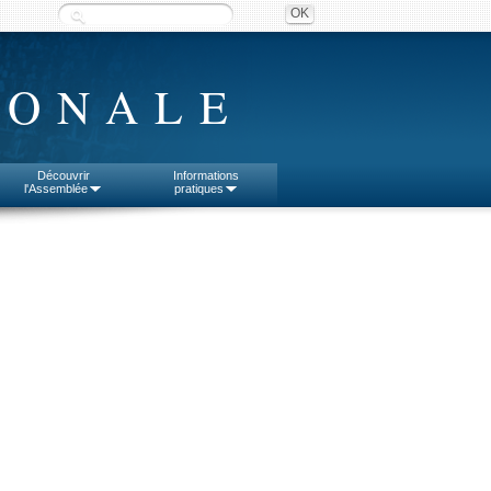
IONALE
Découvrir
Informations
l'Assemblée
pratiques