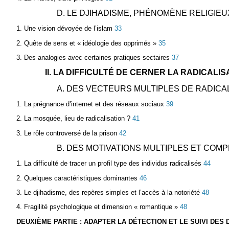
D. LE DJIHADISME, PHÉNOMÈNE RELIGIEU
1. Une vision dévoyée de l’islam
33
2. Quête de sens et « idéologie des opprimés »
35
3. Des analogies avec certaines pratiques sectaires
37
II. LA DIFFICULTÉ DE CERNER LA RADICALIS
A. DES VECTEURS MULTIPLES DE RADICA
1. La prégnance d’internet et des réseaux sociaux
39
2. La mosquée, lieu de radicalisation ?
41
3. Le rôle controversé de la prison
42
B. DES MOTIVATIONS MULTIPLES ET COM
1. La difficulté de tracer un profil type des individus radicalisés
44
2. Quelques caractéristiques dominantes
46
3. Le djihadisme, des repères simples et l’accès à la notoriété
48
4. Fragilité psychologique et dimension « romantique »
48
DEUXIÈME PARTIE : ADAPTER LA DÉTECTION ET LE SUIVI DES