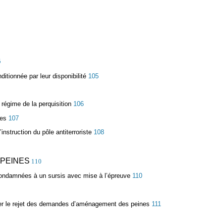
5
itionnée par leur disponibilité
105
régime de la perquisition
106
ues
107
nstruction du pôle antiterroriste
108
 PEINES
110
condamnées à un sursis avec mise à l’épreuve
110
fonder le rejet des demandes d’aménagement des peines
111