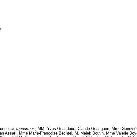
5
ennucci,
rapporteur ;
MM. Yves Goasdoué, Claude Goasguen, Mme Geneviè
ian Assaf , Mme Marie-Françoise Bechtel, M. Malek Boutih, Mme Valérie Boye