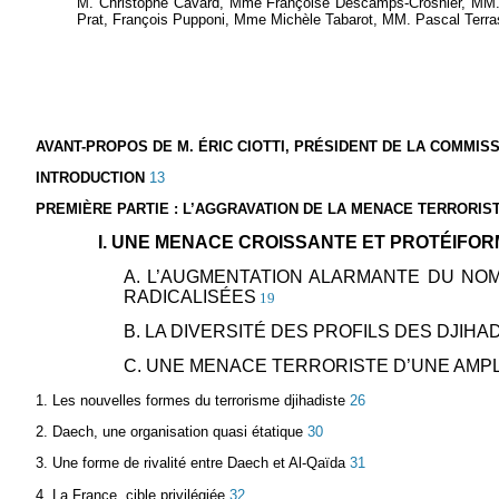
M. Christophe Cavard, Mme Françoise Descamps-Crosnier, MM. C
Prat, François Pupponi, Mme Michèle Tabarot, MM. Pascal Terras
AVANT-PROPOS DE M. ÉRIC CIOTTI, PRÉSIDENT DE LA COMMIS
INTRODUCTION
13
PREMIÈRE PARTIE : L’AGGRAVATION DE LA MENACE TERRORIST
I. UNE MENACE CROISSANTE ET PROTÉIFO
A. L’AUGMENTATION ALARMANTE DU NO
RADICALISÉES
19
B. LA DIVERSITÉ DES PROFILS DES DJIHA
C. UNE MENACE TERRORISTE D’UNE AMP
1. Les nouvelles formes du terrorisme djihadiste
26
2. Daech, une organisation quasi étatique
30
3. Une forme de rivalité entre Daech et Al-Qaïda
31
4. La France, cible privilégiée
32