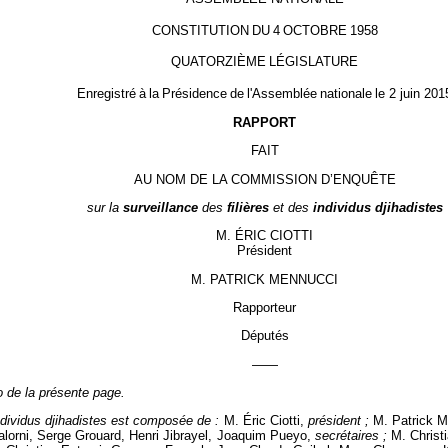
CONSTITUTION
DU
4
OCTOBRE
1958
QUATORZIÈME
LÉGISLATURE
Enregistré
à
la
Présidence
de
l'Assemblée
nationale
le 2 juin 201
RAPPORT
FAIT
AU NOM DE LA COMMISSION D’ENQUÊTE
sur
la
surveillance
des
filières
et des
individus djihadistes
M. ÉRIC CIOTTI
Président
M. PATRICK MENNUCCI
Rapporteur
Députés
——
o de la présente page.
individus djihadistes est composée de :
M. Éric Ciotti,
président ;
M. Patrick M
alorni, Serge Grouard, Henri Jibrayel, Joaquim Pueyo,
secrétaires ;
M. Christ