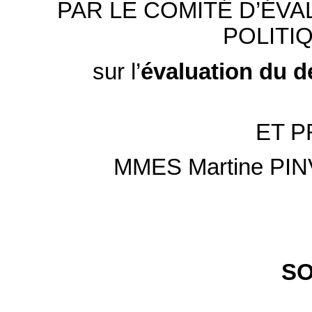
PAR LE COMITÉ D’ÉV
POLITI
sur l’
évaluation
du
d
ET P
MMES Martine PIN
S