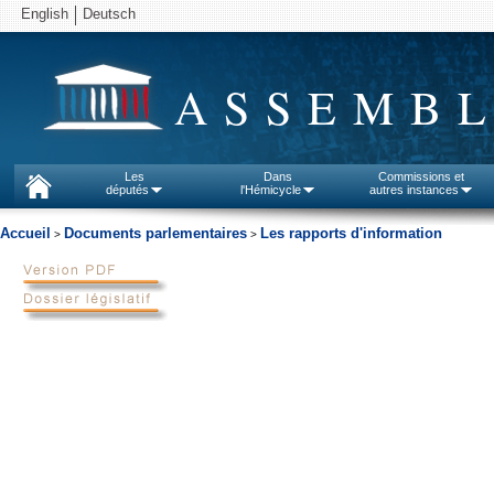
English
Deutsch
ASSEMBL
Les
Dans
Commissions et
députés
l'Hémicycle
autres instances
Accueil
Documents parlementaires
Les rapports d'information
>
>