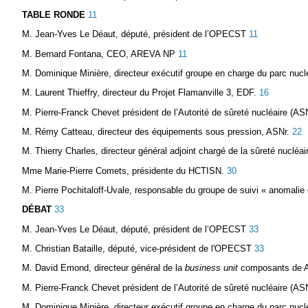
TABLE RONDE
11
M. Jean-Yves Le Déaut, député, président de l’OPECST
11
M. Bernard Fontana, CEO, AREVA NP
11
M. Dominique Minière, directeur exécutif groupe en charge du parc nucl
M. Laurent Thieffry, directeur du Projet Flamanville 3, EDF.
16
M. Pierre-Franck Chevet président de l’Autorité de sûreté nucléaire (AS
M. Rémy Catteau, directeur des équipements sous pression, ASNr.
22
M. Thierry Charles, directeur général adjoint chargé de la sûreté nucléai
Mme Marie-Pierre Comets, présidente du HCTISN.
30
M. Pierre Pochitaloff-Uvale, responsable du groupe de suivi « anomali
DÉBAT
33
M. Jean-Yves Le Déaut, député, président de l’OPECST
33
M. Christian Bataille, député, vice-président de l'OPECST
33
M. David Emond, directeur général de la
business unit
composants de 
M. Pierre-Franck Chevet président de l’Autorité de sûreté nucléaire (AS
M. Dominique Minière, directeur exécutif groupe en charge du parc nucl