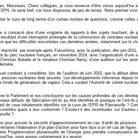
, Messieurs, Chers collègues, je vous remercie d’être venus aujourd’hui à l
SPN. Je serai bref, car nous disposons de peu de temps. Notre premier vice-p
cilier le suivi de long terme d’un certain nombre de questions, comme celles
ice a consacré plus d’une vingtaine de rapports à des sujets touchant, de pr
 résultant d’une interruption prolongée de la construction de centrales nucléair
e que les difficultés rencontrées ces dernières années, notamment sur le chan
réactivité, par exemple après Fukushima, avec la publication, dès juin 2011, 
é du parc nucléaire français, en novembre 2014, avec l’organisation d’une au
uté Christian Bataille et le sénateur Christian Namy, d’une audition sur les 
dernière.
avait conduits à considérer, lors de l’audition de juin 2015, que le défaut d
 pression nucléaires était assurée. Les développements intervenus depuis mo
fonds de générateurs de vapeur. Cela a conduit l’Autorité de sûreté nucléai
clairer le Parlement et nos concitoyens sur les causes profondes de ces dével
ux défauts de fabrication ont-ils pu être identifiés et pourquoi ne l’ont-ils
egard de ceux initialement identifiés sur la cuve de l’EPR de Flamanville ? C
contrôles quant à leur conformité ? Existe-t-il des incertitudes sur d’autre
nville ?
re pour assurer la sécurité d’approvisionnement en cas d’arrêt de plusieurs
lamé l’élaboration d’un plan d’action pour faire face à un tel cas de figure.
emière Programmation pluriannuelle de l’énergie pour prendre connaissance d
d’hui, nous aurons certainement à y revenir.