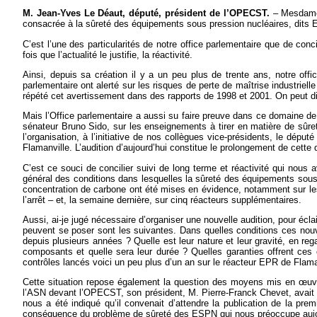
M. Jean-Yves Le Déaut, député, président de l’OPECST.
– Mesdames
consacrée à la sûreté des équipements sous pression nucléaires, dits E
C’est l’une des particularités de notre office parlementaire que de con
fois que l’actualité le justifie, la réactivité.
Ainsi, depuis sa création il y a un peu plus de trente ans, notre off
parlementaire ont alerté sur les risques de perte de maîtrise industrielle
répété cet avertissement dans des rapports de 1998 et 2001. On peut dir
Mais l’Office parlementaire a aussi su faire preuve dans ce domaine de 
sénateur Bruno Sido, sur les enseignements à tirer en matière de sûret
l’organisation, à l’initiative de nos collègues vice-présidents, le dép
Flamanville. L’audition d’aujourd’hui constitue le prolongement de cette 
C’est ce souci de concilier suivi de long terme et réactivité qui nous 
général des conditions dans lesquelles la sûreté des équipements sous
concentration de carbone ont été mises en évidence, notamment sur les 
l’arrêt – et, la semaine dernière, sur cinq réacteurs supplémentaires.
Aussi, ai-je jugé nécessaire d’organiser une nouvelle audition, pour é
peuvent se poser sont les suivantes. Dans quelles conditions ces nouvea
depuis plusieurs années ? Quelle est leur nature et leur gravité, en r
composants et quelle sera leur durée ? Quelles garanties offrent ces 
contrôles lancés voici un peu plus d’un an sur le réacteur EPR de Flama
Cette situation repose également la question des moyens mis en
œ
uv
l’ASN devant l’OPECST, son président, M. Pierre-Franck Chevet, avait réc
nous a été indiqué qu’il convenait d’attendre la publication de la pr
conséquence du problème de sûreté des ESPN qui nous préoccupe aujour