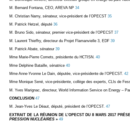
M. Bernard Fontana, CEO, AREVA NP
34
M. Christian Namy, sénateur, vice-président de l’OPECST
35
M. Patrick Hetzel, député
36
M. Bruno Sido, sénateur, premier vice-président de l’OPECST
37
M. Laurent Thieffry, directeur du Projet Flamanvielle 3, EDF
39
M. Patrick Abate, sénateur
39
Mme Marie-Pierre Comets, présidente du HCTISN.
40
Mme Delphine Bataille, sénatrice
40
Mme Anne-Yvonne Le Dain, députée, vice-présidente de l’OPECST.
42
Mme Monique Sené, vice-présidente, collège des experts, CLIs de Fe
M. Yves Marignac, directeur, World Information Service on Energy – Pa
CONCLUSION
47
M. Jean-Yves Le Déaut, député, président de l’OPECST.
47
EXTRAIT DE LA RÉUNION DE L’OPECST DU 8 MARS 2017 PRÉS
PRESSION NUCLÉAIRES
»
49