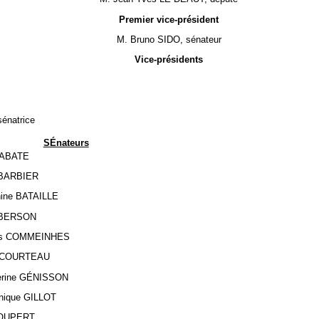
Premier vice-président
M. Bruno SIDO, sénateur
Vice-présidents
énatrice
SÉnateurs
k ABATE
t BARBIER
ine BATAILLE
l BERSON
ois COMMEINHES
d COURTEAU
erine GÉNISSON
nique GILLOT
HOUPERT