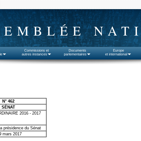
SEMBLÉE NAT
Commissions et
Documents
Europe
le
autres instances
parlementaires
et international
N° 462
SÉNAT
DINAIRE 2016 - 2017
la présidence du Sénat
 9 mars 2017