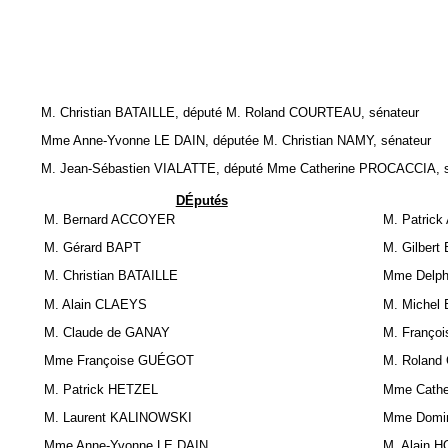
M. Christian BATAILLE, député M. Roland COURTEAU, sénateur
Mme Anne-Yvonne LE DAIN, députée M. Christian NAMY, sénateur
M. Jean-Sébastien VIALATTE, député Mme Catherine PROCACCIA, s
DÉputés
M. Bernard ACCOYER
M. Patric
M. Gérard BAPT
M. Gilber
M. Christian BATAILLE
Mme Delph
M. Alain CLAEYS
M. Miche
M. Claude de GANAY
M. Franç
Mme Françoise GUÉGOT
M. Rolan
M. Patrick HETZEL
Mme Cath
M. Laurent KALINOWSKI
Mme Domi
Mme Anne-Yvonne LE DAIN
M. Alain 