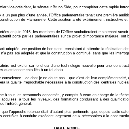
emier vice-président, le sénateur Bruno Sido, pour compléter cette rapide intro
 y a un peu plus d’une année, l’Office parlementaire tenait une première auditio
construction de Flamanville. Cette audition a été extrêmement instructive et
ées en juin 2015, les membres de l’Office souhaiteraient maintenant savoir 
 attentif porté par les parlementaires sur ce projet d’importance majeure, ont
 soit adoptée une position de bon sens, consistant à attendre la réalisation de
 n’a pas été adoptée et que la construction a continué, sans que les interrogat
tière est exclu, car le choix d’une technologie nouvelle pour une construct
les questionnements liés à un tel choix.
r conscience – ce dont je ne doute pas – que c’est de leur complémentarité, d
era la qualité irréprochable nécessaire à la construction des centrales nucléa
comme à tous les personnels concernés, y compris à ceux en charge de la tâc
re acquises, à tous les niveaux, des formations conduisant à des qualificat
e l’intérêt général.
 que l’approche retenue était d’autant plus pertinente que, depuis cette d
s contrôles à conduire excèdent largement ceux nécessaires à la construct
TABLE RONDE