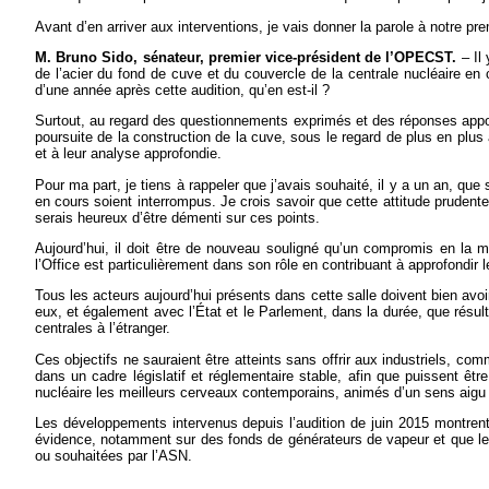
Avant d’en arriver aux interventions, je vais donner la parole à notre pr
M. Bruno Sido, sénateur, premier vice-président de l’OPECST.
– Il
de l’acier du fond de cuve et du couvercle de la centrale nucléaire en 
d’une année après cette audition, qu’en est-il ?
Surtout, au regard des questionnements exprimés et des réponses apport
poursuite de la construction de la cuve, sous le regard de plus en plus
et à leur analyse approfondie.
Pour ma part, je tiens à rappeler que j’avais souhaité, il y a un an, que
en cours soient interrompus. Je crois savoir que cette attitude prudente
serais heureux d’être démenti sur ces points.
Aujourd’hui, il doit être de nouveau souligné qu’un compromis en la ma
l’Office est particulièrement dans son rôle en contribuant à approfondir 
Tous les acteurs aujourd’hui présents dans cette salle doivent bien avoi
eux, et également avec l’État et le Parlement, dans la durée, que résult
centrales à l’étranger.
Ces objectifs ne sauraient être atteints sans offrir aux industriels, 
dans un cadre législatif et réglementaire stable, afin que puissent êt
nucléaire les meilleurs cerveaux contemporains, animés d’un sens aigu d
Les développements intervenus depuis l’audition de juin 2015 montrent
évidence, notamment sur des fonds de générateurs de vapeur et que le
ou souhaitées par l’ASN.