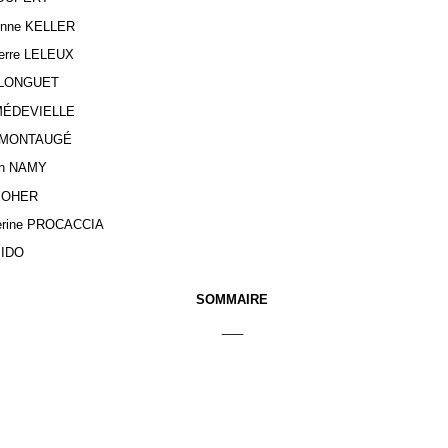
enne KELLER
ierre LELEUX
d LONGUET
 MÉDEVIELLE
k MONTAUGÉ
ian NAMY
 POHER
erine PROCACCIA
SIDO
SOMMAIRE
___