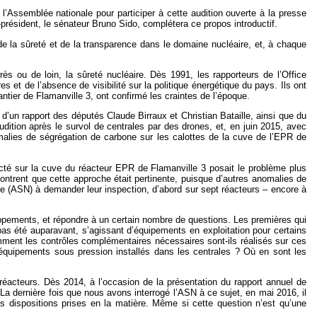
’Assemblée nationale pour participer à cette audition ouverte à la presse
résident, le sénateur Bruno Sido, complétera ce propos introductif.
 de la sûreté et de la transparence dans le domaine nucléaire, et, à chaque
ès ou de loin, la sûreté nucléaire. Dès 1991, les rapporteurs de l’Office
es et de l’absence de visibilité sur la politique énergétique du pays. Ils ont
tier de Flamanville 3, ont confirmé les craintes de l’époque.
d’un rapport des députés Claude Birraux et Christian Bataille, ainsi que du
dition après le survol de centrales par des drones, et, en juin 2015, avec
anomalies de ségrégation de carbone sur les calottes de la cuve de l’EPR de
étecté sur la cuve du réacteur EPR de Flamanville 3 posait le problème plus
ntrent que cette approche était pertinente, puisque d’autres anomalies de
re (ASN) à demander leur inspection, d’abord sur sept réacteurs – encore à
oppements, et répondre à un certain nombre de questions. Les premières qui
 pas été auparavant, s’agissant d’équipements en exploitation pour certains
omment les contrôles complémentaires nécessaires sont-ils réalisés sur ces
s équipements sous pression installés dans les centrales ? Où en sont les
 réacteurs. Dès 2014, à l’occasion de la présentation du rapport annuel de
 La dernière fois que nous avons interrogé l’ASN à ce sujet, en mai 2016, il
es dispositions prises en la matière. Même si cette question n’est qu’une