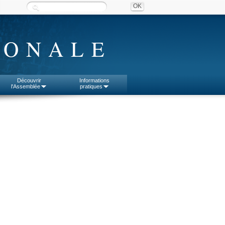
IONALE
Découvrir
Informations
l'Assemblée
pratiques