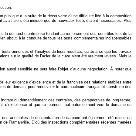
duction.
n publique à la suite de la découverte d’une difficulté liée à la composition
 il avait alors été indiqué que de nouveaux tests étaient nécessaires. Plus
si la démarche entreprise tendant au renforcement des contrôles lors de la
 bien abouti à la conduite de tous les tests complémentaires indispensables
s tests annoncés et l’analyse de leurs résultats, quitte à ce que les travaux
ions sur la qualité de l’acier de la cuve aient été vraiment levées. Mais je
ion aussi sensible ne peut faire l’objet d’aucune négociation. À noter que
e leur exigence d’excellence et de la franchise des relations établies entre
ires de demain, pour renouveler le parc nucléaire français et construire des
he ingrate du démantèlement des centrales, des perspectives de long terme,
ions d’excellence et que se tournent tout naturellement vers le domaine du
ate, des anomalies de concentration de carbone ont également été mises en
ion de Flamanville. D’où des inspections complémentaires récentes menées