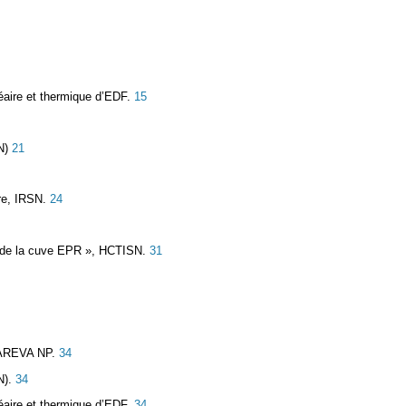
éaire et thermique d’EDF.
15
N)
21
re, IRSN.
24
e de la cuve EPR », HCTISN.
31
AREVA NP.
34
N).
34
éaire et thermique d’EDF.
34