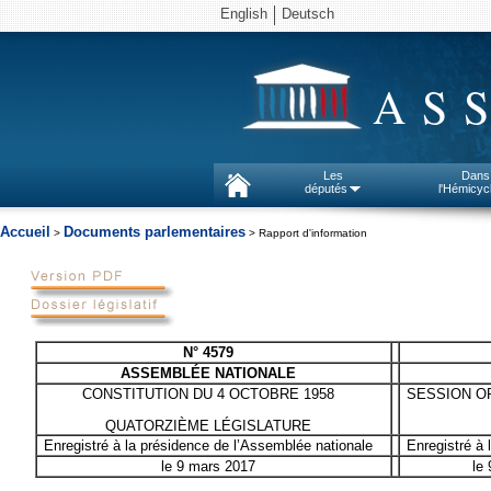
English
Deutsch
AS
Les
Dans
députés
l'Hémicyc
Accueil
Documents parlementaires
>
> Rapport d'information
N° 4579
ASSEMBLÉE NATIONALE
CONSTITUTION DU 4 OCTOBRE 1958
SESSION OR
QUATORZIÈME LÉGISLATURE
Enregistré à la présidence de l’Assemblée nationale
Enregistré à 
le 9 mars 2017
le