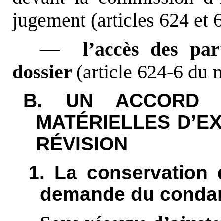
jugement (articles 624 et
––
l’accès des par
dossier
(article 624-6 du
B. UN ACCORD 
MATÉRIELLES D’E
RÉVISION
1. La conservation 
demande du cond