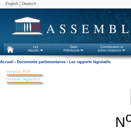
English
Deutsch
ASSEMBL
Les
Dans
Commissions et
députés
l'Hémicycle
autres instances
Accueil
Documents parlementaires
Les rapports législatifs
>
>
N