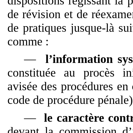
dispositions régissant la 
de révision et de réexamen
de pratiques jusque-là sui
comme :
––
l’information sys
constituée au procès ini
avisée des procédures en 
code de procédure pénale)
––
le caractère cont
devant la commission d’i