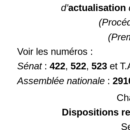
d’
actualisation
(Procé
(Prem
Voir les numéros :
Sénat
:
422
,
522
,
523
et T.
Assemblée nationale
:
291
Cha
Dispositions re
Se