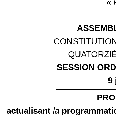
« 
ASSEMBL
CONSTITUTION
QUATORZI
SESSION ORDI
9 
PRO
actualisant
la
programmatio