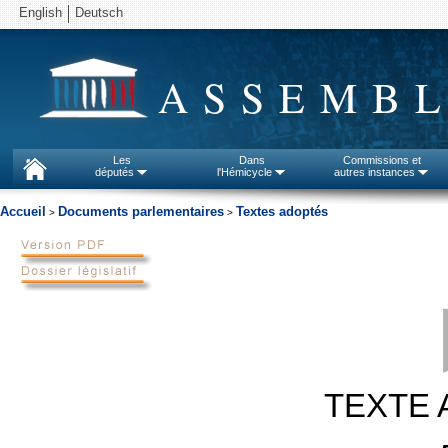
English
Deutsch
ASSEMBL
Les
Dans
Commissions et
députés
l'Hémicycle
autres instances
Accueil
Documents parlementaires
Textes adoptés
>
>
TEXTE 