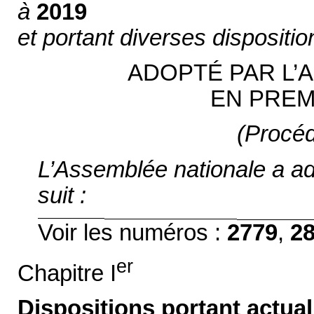
à
2019
et portant diverses dispositi
ADOPTÉ PAR L’
EN PREM
(Procéd
L’Assemblée nationale a ado
suit :
Voir les numéros :
2779
,
28
er
Chapitre I
Dispositions portant actua