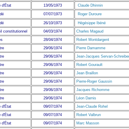
 d'État
13/05/1973
Claude Dhinnin
idé
07/07/1973
Roger Duroure
idé
26/10/1973
Hégésippe Ibéné
l constitutionnel
04/03/1974
Charles Magaud
ès
28/04/1974
Robert Montdargent
tre
29/06/1974
Pierre Damamme
tre
29/06/1974
Jean-Jacques Servan-Schreibe
tre
29/06/1974
Robert Gourault
tre
29/06/1974
Jean Braillon
tre
29/06/1974
Pierre-Roger Gaussin
tre
29/06/1974
Jacques Richomme
tre
29/06/1974
Léon Darnis
 d'État
09/07/1974
Jean-Claude Rohel
 d'État
09/07/1974
Robert Valbrun
 d'État
09/07/1974
Marc Masson