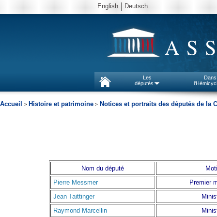
English
Deutsch
AS
Les
Dans
députés
l'Hémicyc
Accueil
Histoire et patrimoine
Notices et portraits des députés de l
>
>
Nom du député
Moti
Pierre Messmer
Premier m
Jean Taittinger
Minis
Raymond Marcellin
Minis