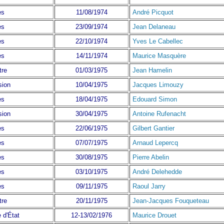
ès
11/08/1974
André Picquot
ès
23/09/1974
Jean Delaneau
ès
22/10/1974
Yves Le Cabellec
ès
14/11/1974
Maurice Masquère
tre
01/03/1975
Jean Hamelin
sion
10/04/1975
Jacques Limouzy
ès
18/04/1975
Edouard Simon
sion
30/04/1975
Antoine Rufenacht
ès
22/06/1975
Gilbert Gantier
ès
07/07/1975
Arnaud Lepercq
ès
30/08/1975
Pierre Abelin
ès
03/10/1975
André Delehedde
ès
09/11/1975
Raoul Jarry
tre
20/11/1975
Jean-Jacques Fouqueteau
 d'État
12-13/02/1976
Maurice Drouet