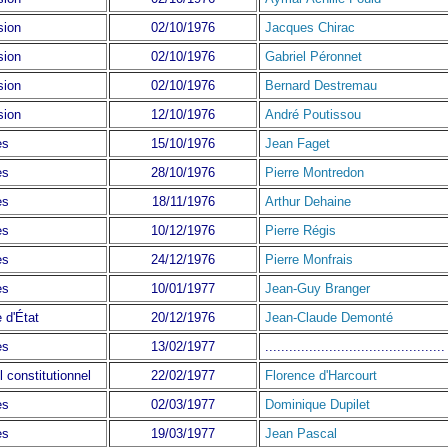
sion
02/10/1976
Jacques Chirac
sion
02/10/1976
Gabriel Péronnet
sion
02/10/1976
Bernard Destremau
sion
12/10/1976
André Poutissou
ès
15/10/1976
Jean Faget
ès
28/10/1976
Pierre Montredon
ès
18/11/1976
Arthur Dehaine
ès
10/12/1976
Pierre Régis
ès
24/12/1976
Pierre Monfrais
ès
10/01/1977
Jean-Guy Branger
 d'État
20/12/1976
Jean-Claude Demonté
ès
13/02/1977
.............................................
constitutionnel
22/02/1977
Florence d'Harcourt
ès
02/03/1977
Dominique Dupilet
ès
19/03/1977
Jean Pascal