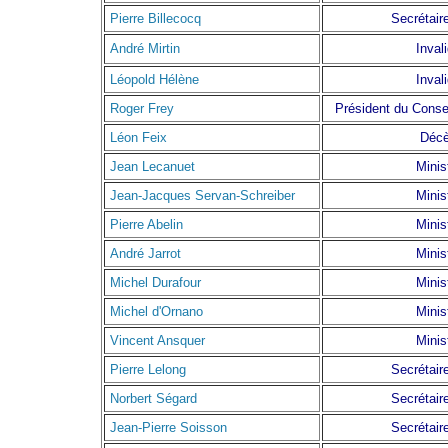
Pierre Billecocq
Secrétaire
André Mirtin
Inval
Léopold Hélène
Inval
Roger Frey
Président du Consei
Léon Feix
Déc
Jean Lecanuet
Minis
Jean-Jacques Servan-Schreiber
Minis
Pierre Abelin
Minis
André Jarrot
Minis
Michel Durafour
Minis
Michel d'Ornano
Minis
Vincent Ansquer
Minis
Pierre Lelong
Secrétaire
Norbert Ségard
Secrétaire
Jean-Pierre Soisson
Secrétaire