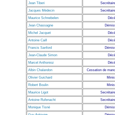
Jean Tiberi
Secrétaire
Jacques Médecin
Secrétaire
Maurice Schnebelen
Déc
Jean Chassagne
Démis
Michel Jacquet
Déc
Antoine Caill
Déc
Francis Sanford
Démis
Jean-Claude Simon
Déc
Marcel Anthonioz
Déc
Albin Chalandon
Cessation de mand
Olivier Guichard
Minis
Robert Boulin
Minis
Maurice Ligot
Secrétaire
Antoine Rufenacht
Secrétaire
Monique Tisné
Démis
Guy Antoune
Démis