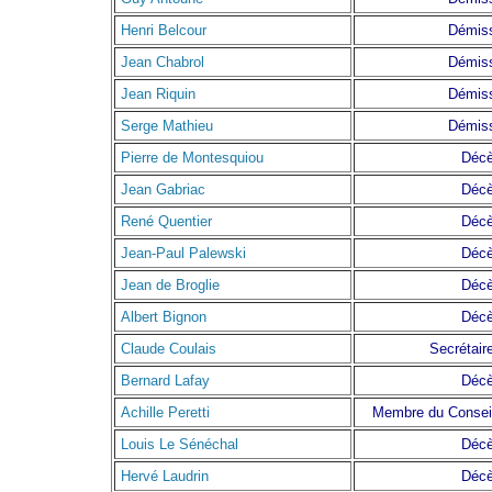
Henri Belcour
Démis
Jean Chabrol
Démis
Jean Riquin
Démis
Serge Mathieu
Démis
Pierre de Montesquiou
Déc
Jean Gabriac
Déc
René Quentier
Déc
Jean-Paul Palewski
Déc
Jean de Broglie
Déc
Albert Bignon
Déc
Claude Coulais
Secrétaire
Bernard Lafay
Déc
Achille Peretti
Membre du Conseil 
Louis Le Sénéchal
Déc
Hervé Laudrin
Déc