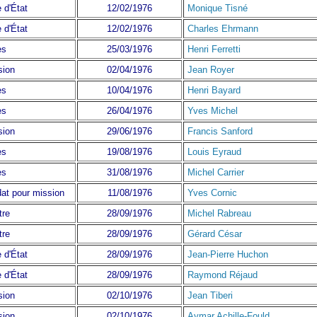
 d'État
12/02/1976
Monique Tisné
 d'État
12/02/1976
Charles Ehrmann
ès
25/03/1976
Henri Ferretti
sion
02/04/1976
Jean Royer
ès
10/04/1976
Henri Bayard
ès
26/04/1976
Yves Michel
sion
29/06/1976
Francis Sanford
ès
19/08/1976
Louis Eyraud
ès
31/08/1976
Michel Carrier
at pour mission
11/08/1976
Yves Cornic
tre
28/09/1976
Michel Rabreau
tre
28/09/1976
Gérard César
 d'État
28/09/1976
Jean-Pierre Huchon
 d'État
28/09/1976
Raymond Réjaud
sion
02/10/1976
Jean Tiberi
sion
02/10/1976
Aymar Achille-Fould