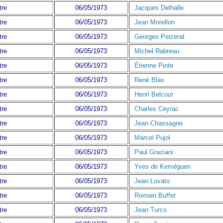
tre
06/05/1973
Jacques Delhalle
tre
06/05/1973
Jean Morellon
tre
06/05/1973
Georges Peizerat
tre
06/05/1973
Michel Rabreau
tre
06/05/1973
Étienne Pinte
tre
06/05/1973
René Blas
tre
06/05/1973
Henri Belcour
tre
06/05/1973
Charles Ceyrac
tre
06/05/1973
Jean Chassagne
tre
06/05/1973
Marcel Pujol
tre
06/05/1973
Paul Graziani
tre
06/05/1973
Yves de Kervéguen
tre
06/05/1973
Jean Lovato
tre
06/05/1973
Romain Buffet
tre
06/05/1973
Jean Turco