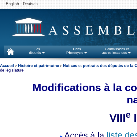
English
Deutsch
ASSEMBL
Les
Dans
Commissions et
députés
l'Hémicycle
autres instances
Accueil
Histoire et patrimoine
Notices et portraits des députés de l
>
>
de législature
Modifications à la c
na
e
VIII
l
Accès à la
liste d