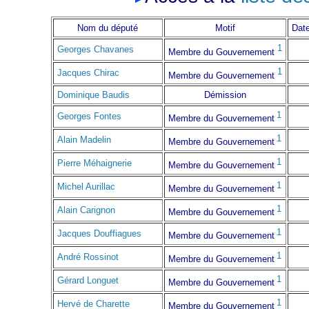
Nom du député
Motif
Date
1
Georges Chavanes
Membre du Gouvernement
1
Jacques Chirac
Membre du Gouvernement
Dominique Baudis
Démission
1
Georges Fontes
Membre du Gouvernement
1
Alain Madelin
Membre du Gouvernement
1
Pierre Méhaignerie
Membre du Gouvernement
1
Michel Aurillac
Membre du Gouvernement
1
Alain Carignon
Membre du Gouvernement
1
Jacques Douffiagues
Membre du Gouvernement
1
André Rossinot
Membre du Gouvernement
1
Gérard Longuet
Membre du Gouvernement
1
Hervé de Charette
Membre du Gouvernement