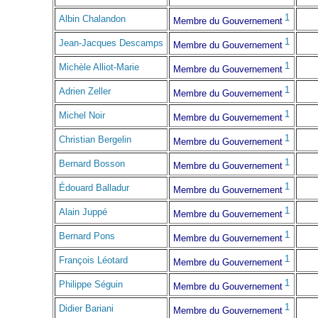
1
Albin Chalandon
Membre du Gouvernement
1
Jean-Jacques Descamps
Membre du Gouvernement
1
Michèle Alliot-Marie
Membre du Gouvernement
1
Adrien Zeller
Membre du Gouvernement
1
Michel Noir
Membre du Gouvernement
1
Christian Bergelin
Membre du Gouvernement
1
Bernard Bosson
Membre du Gouvernement
1
Édouard Balladur
Membre du Gouvernement
1
Alain Juppé
Membre du Gouvernement
1
Bernard Pons
Membre du Gouvernement
1
François Léotard
Membre du Gouvernement
1
Philippe Séguin
Membre du Gouvernement
1
Didier Bariani
Membre du Gouvernement