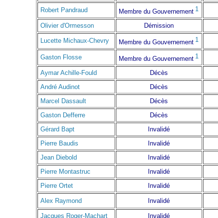
1
Robert Pandraud
Membre du Gouvernement
Olivier d'Ormesson
Démission
1
Lucette Michaux-Chevry
Membre du Gouvernement
1
Gaston Flosse
Membre du Gouvernement
Aymar Achille-Fould
Décès
André Audinot
Décès
Marcel Dassault
Décès
Gaston Defferre
Décès
Gérard Bapt
Invalidé
Pierre Baudis
Invalidé
Jean Diebold
Invalidé
Pierre Montastruc
Invalidé
Pierre Ortet
Invalidé
Alex Raymond
Invalidé
Jacques Roger-Machart
Invalidé