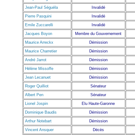
Jean-Paul Séguéla
Invalidé
Pierre Pasquini
Invalidé
Emile Zuccarelli
Invalidé
Jacques Boyon
Membre du Gouvernement
Maurice Arreckx
Démission
Maurice Charretier
Démission
André Jarrot
Démission
Hélène Missoffe
Démission
Jean Lecanuet
Démission
Roger Quilliot
Sénateur
Albert Pen
Sénateur
Lionel Jospin
Elu Haute-Garonne
Dominique Baudis
Démission
Arthur Notebart
Démission
Vincent Ansquer
Décès