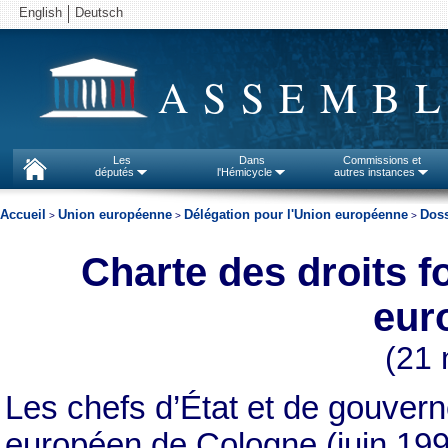
English
Deutsch
ASSEMBL
Les
Dans
Commissions et
députés
l'Hémicycle
autres instances
Accueil
Union européenne
Délégation pour l'Union européenne
Doss
>
>
>
Charte des droits 
eur
(21 
Les chefs d’État et de gouvern
européen de Cologne (juin 1999