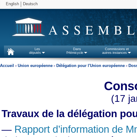
English
Deutsch
ASSEMBL
Les
Dans
Commissions et
députés
l'Hémicycle
autres instances
Accueil
Union européenne
Délégation pour l'Union européenne
Doss
>
>
>
Cons
(17 j
Travaux de la délégation po
—
Rapport d’information de M