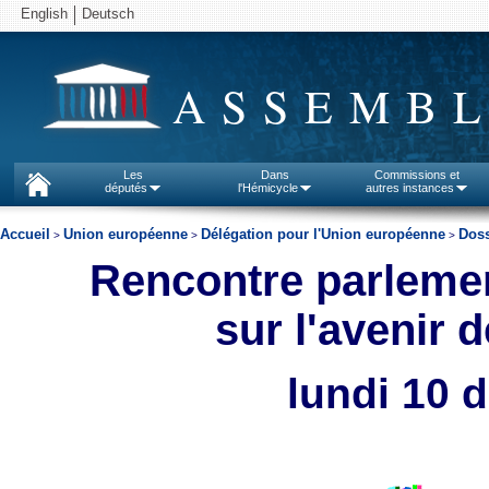
English
Deutsch
ASSEMBL
Les
Dans
Commissions et
députés
l'Hémicycle
autres instances
Accueil
Union européenne
Délégation pour l'Union européenne
Doss
>
>
>
Rencontre parlemen
sur l'avenir 
lundi 10 