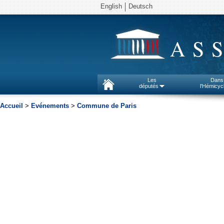
English
Deutsch
AS
Les
Dans
députés
l'Hémicyc
Accueil
>
Evénements
>
Commune de Paris