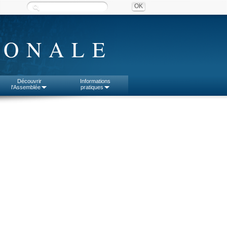
IONALE
Découvrir
Informations
l'Assemblée
pratiques