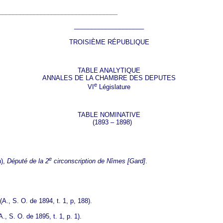
__________________________________
____________________
TROISIÈME RÉPUBLIQUE
TABLE ANALYTIQUE
ANNALES DE LA CHAMBRE DES DEPUTES
e
VI
Législature
TABLE NOMINATIVE
(1893 – 1898)
e
n),
Député de la 2
circonscription de Nîmes [Gard]
.
(A., S. O. de 1894, t. 1, p, 188).
A., S. O. de 1895, t. 1, p. 1).