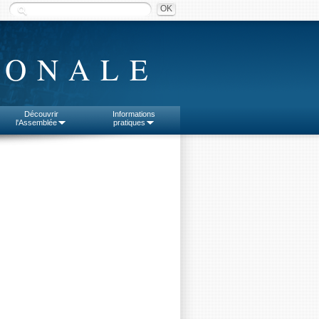
IONALE
Découvrir
Informations
l'Assemblée
pratiques