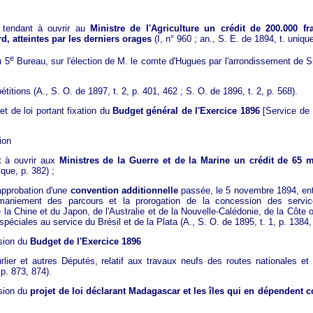
i tendant à ouvrir au
Ministre de l'Agriculture un crédit de 200.000 fr
, atteintes par les derniers orages
(I, n° 960 ; an., S. E. de 1894, t. uniqu
e
u 5
Bureau, sur l'élection de M. le comte d'Hugues par l'arrondissement de S
titions (A., S. O. de 1897, t. 2, p. 401, 462 ; S. O. de 1896, t. 2, p. 568).
jet de loi portant fixation du
Budget général de l'Exercice 1896
[Service de L
sion
nt à ouvrir aux
Ministres de la Guerre et de la Marine un crédit de 65 m
nique, p. 382) ;
 approbation d'une
convention additionnelle
passée, le 5 novembre 1894, ent
maniement des parcours et la prorogation de la concession des servi
a Chine et du Japon, de l'Australie et de la Nouvelle-Calédonie, de la Côte or
s spéciales au service du Brésil et de la Plata (A., S. O. de 1895, t. 1, p. 138
sion du
Budget de l'Exercice 1896
er et autres Députés, relatif aux travaux neufs des routes nationales e
, p. 873, 874).
ssion du
projet de loi déclarant Madagascar et les îles qui en dépendent c