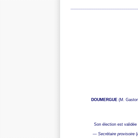
_______________________________
DOUMERGUE
(M. Gasto
Son élection est validée 
—
Secrétaire provisoire
(