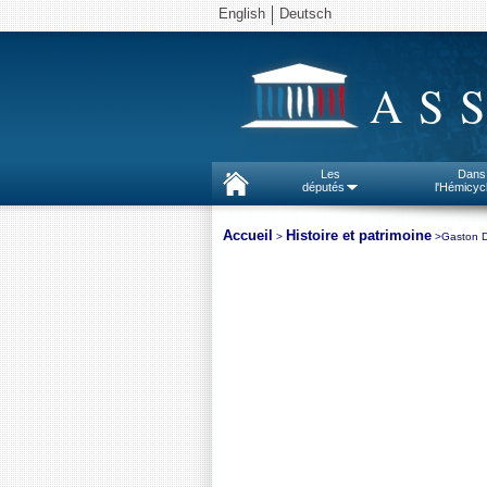
English
Deutsch
AS
Les
Dans
députés
l'Hémicyc
Accueil
Histoire et patrimoine
>
>Gaston Do