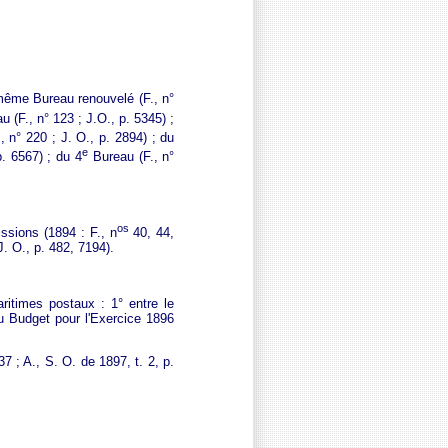
u même Bureau renouvelé (F., n°
 (F., n° 123 ; J.O., p. 5345) ;
 n° 220 ; J. O., p. 2894) ; du
e
. 6567) ; du 4
Bureau (F., n°
os
ssions (1894 : F., n
40, 44,
J. O., p. 482, 7194).
ritimes postaux : 1° entre le
du Budget pour l'Exercice 1896
 ; A., S. O. de 1897, t. 2, p.