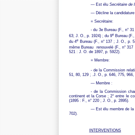
— Est élu
Secrétaire de
— Décline la candidature 
= Secrétaire:
- du 3e Bureau (F., n° 31
e
63; J. O., p. 1924) ; du 9
Bureau (F., 
e
du 4
Bureau (F., n° 137 ; J. O., p.
5
même Bureau renouvelé (F., n° 317 ; 
521 : J. O. de 1897, p. 5922).
= Membre:
- de la Commission relati
51, 80, 129 ; .J. O., p. 646, 775, 966
— Membre :
- de la Commission charg
continent et la Corse ; 2° entre le c
(1895 : F., n° 220 ; J. O., p. 2895).
— Est élu membre de la C
702).
INTERVENTIONS