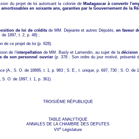
sion du projet de loi autorisant la colonie de
Madagascar à convertir l'em
s amortissables en soixante ans, garanties par le Gouvernement de la Ré
osition de loi de crédits
de MM. Dejeante et autres Députés,
en faveur 
 de 1897, t. 2, p. 48) ;
n de ce projet de loi (p. 928).
ion de l’
interpellation
de MM. Basly et Lamendin, au sujet de la
décision
s de son personnel ouvrier
(p. 378 ; Son ordre du jour motivé, présenté
 (A., S. O. de 18895, t. 1, p. 983 ; S. E., t. unique, p. 697, 730 ; S. O. de 1
 S. O. de 1897, t. 1, p. 361).
TROISIÈME RÉPUBLIQUE
TABLE ANALYTIQUE
ANNALES DE LA CHAMBRE DES DEPUTES
e
VII
Législature