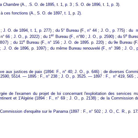
 la Chambre
(A., .S. O. de 1895, t. 1, p. 3 ; S. O. de 1896, t. 1, p. 3).
à ces fonctions (A., S. O. de 1897, t. 1, p. 2).
 ; J. O. de 1894, t. 1, p. 277) ; du 5° Bureau (F., n° 44 ; J. O., p. 775) : d
er
e
n° 66 ; J. O., p. 2022) ; du 1
Bureau (F., n°80 ; J. O., p. 2590) ; du 5
Bureau
e
807) ;
du 11
Bureau (F., n° 156 ; J. O. de 1895. p. 220) ; du 9e Bureau (F.,
.J. O. de 1896, p. 1097) ; du même Bureau renouvelé (F., n° 398 ; J. O., p
ve aux justices de paix (1894: F., n°
40; J. O., p. 646) ; de diverses Commi
, 2590, 5514. — 1895 : F., n° 238 ; J. O., p. 3525. — 1897 : F
.,
n° 419, 565 ; 
ée de l'examen du projet de loi concernant l'exploitation des services ma
ontinent et 1'Algérie (1894 : F., n° 69 ; J. O., p. 2138) ; de la Commission 
ommission d'enquête sur le Panama (1897 : F., n° 502 ; J. O., C. R., p. 1737