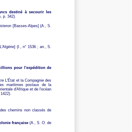
ancs destiné à secourir les
e, p. 342).
isteron [Basses-Alpes] (A., S.
'Algérie] (I., n° 1536 ; an., S.
illions pour l'expédition de
re L'État et la Compagnie des
ces maritimes postaux de la
ientale d'Afrique et de l'océan
4, 1422).
t des chemins non classés de
olonie française
(A., S. O. de