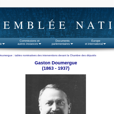
SEMBLÉE NAT
Commissions et
Documents
Europe
le
autres instances
parlementaires
et international
umergue : tables nominatives des interventions devant la Chambre des députés
Gaston Doumergue
(1863 - 1937)