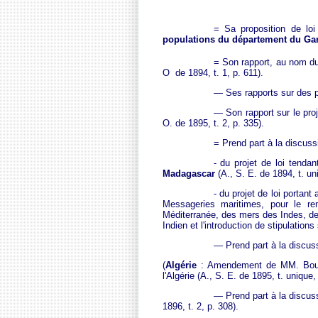
= Sa proposition de lo
populations du département du Gard
= Son rapport, au nom d
O de 1894, t. 1, p. 611).
— Ses rapports sur des pé
—
S
on
rapport sur le pro
O. de 1895, t. 2, p. 335).
= Prend part à la discus
- du projet de loi tenda
Madagascar
(A., S. E. de 1894, t. u
- du projet de loi portant
Messageries maritimes, pour le re
Méditerranée, des mers des Indes, de l
Indien et l'introduction de stipulation
— Prend part à la discus
(
Algérie
: Amendement de MM. Bourli
l'Algérie (A., S. E. de 1895, t. unique
— Prend part à la discu
1896, t. 2, p. 308).