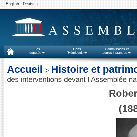
English
Deutsch
ASSEMBL
Les
Dans
Commissions et
députés
l'Hémicycle
autres instances
Accueil
Histoire et patrim
>
des interventions devant l'Assemblée na
Robe
(188