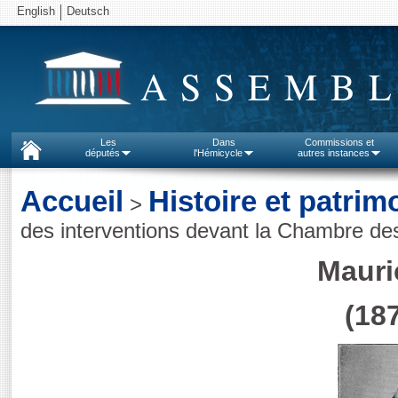
English
Deutsch
ASSEMBL
Les
Dans
Commissions et
députés
l'Hémicycle
autres instances
Accueil
Histoire et patrim
>
des interventions devant la Chambre de
Mauric
(187