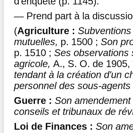
d'enquête (p. 1145).
— Prend part à la discussi
(
Agriculture :
Subventions 
mutuelles,
p. 1500 ;
Son proj
p. 1510 ;
Ses observations s
agricole,
A., S. O. de 1905, 
tendant à la création d'un c
personnel des sous-agents 
Guerre :
Son amendement t
conseils et tribunaux de rév
Loi de Finances :
Son ame