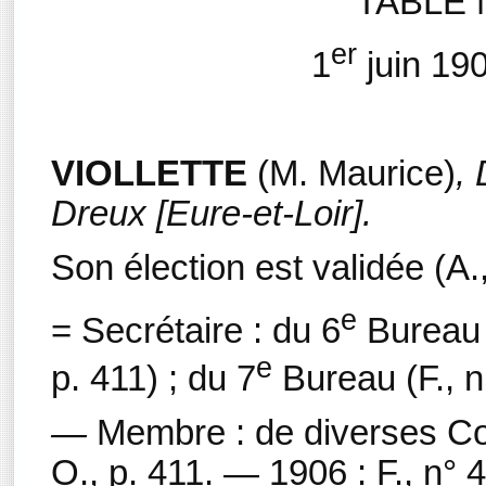
TABLE 
er
1
juin 19
VIOLLETTE
(M. Maurice)
,
Dreux [Eure-et-Loir].
Son élection est validée (A.,
e
= Secrétaire : du 6
Bureau (
e
p. 411) ; du 7
Bureau (F., n
—
Membre : de diverses Com
O., p. 411. — 1906 : F., n° 4