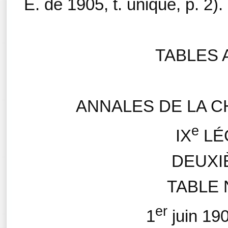
E. de 1905, t. unique, p. 2).
TABLES 
ANNALES DE LA 
e
IX
LÉ
DEUXI
TABLE 
er
1
juin 19