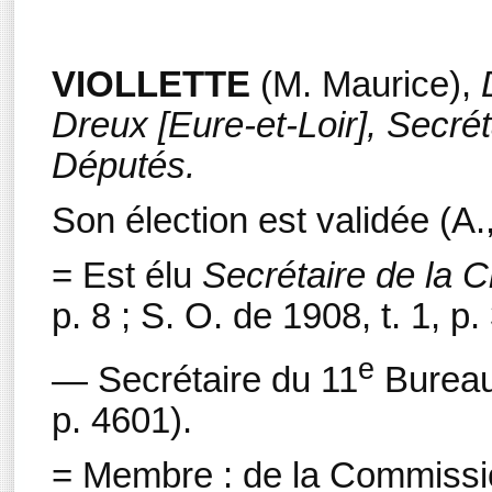
VIOLLETTE
(M.
M
aurice
),
Dreux [Eure-et-Loir], Secré
Députés.
Son élection est validée (A.,
= Est élu
Secrétaire de la
p. 8 ; S. O. de 1908, t. 1, p. 
e
— Secrétaire du 11
Bureau 
p. 4601).
= Membre : de la Commission