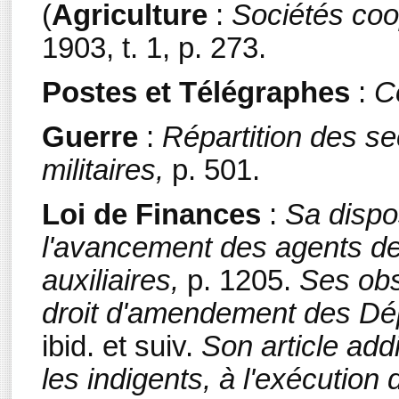
(
Agriculture
:
Sociétés coo
1903, t. 1, p. 273.
Postes et Télégraphes
:
C
Guerre
:
Répartition des se
militaires,
p. 501.
Loi de Finances
:
Sa dispos
l'avancement des agents d
auxiliaires,
p. 1205.
Ses obs
droit d'amendement des Dép
ibid. et suiv.
Son article add
les indigents, à l'exécution 