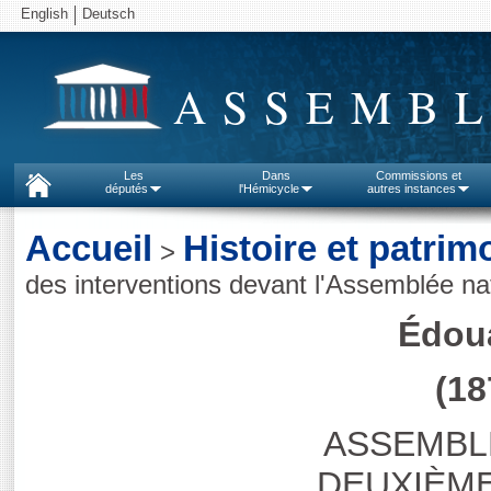
English
Deutsch
ASSEMBL
Les
Dans
Commissions et
députés
l'Hémicycle
autres instances
Accueil
Histoire et patrim
>
des interventions devant l'Assemblée na
Édoua
(18
ASSEMBL
DEUXIÈME