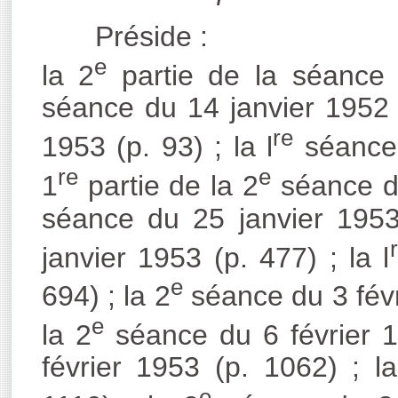
Préside :
e
la 2
partie de la séance 
séance du 14 janvier 1952 (
re
1953 (p. 93) ; la l
séance 
re
e
1
partie de la 2
séance du
séance du 25 janvier 1953
janvier 1953 (p. 477) ; la l
e
694) ; la 2
séance du 3 févri
e
la 2
séance du 6 février 1
février 1953 (p. 1062) ; l
e