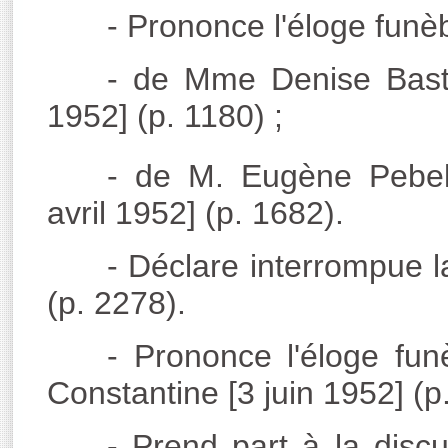
- Prononce l'éloge funèb
- de Mme Denise Basti
1952] (p. 1180) ;
- de M. Eugène Pebell
avril 1952] (p. 1682).
- Déclare interrompue l
(p. 2278).
- Prononce l'éloge fu
Constantine [3 juin 1952] (p
- Prend part à la discu