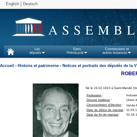
English
Deutsch
ASSEMBL
Les
Dans
Commissions et
députés
l'Hémicycle
autres instances
Accueil
Histoire et patrimoine
Notices et portraits des députés de la V
>
>
ROBER
Né le 24.02.1923 à Saint-Mandé (Va
Profession
:
Industri
Groupe politique
:
Union d
Circonscription d'élection
:
Val-de-
Date de début de mandat
:
11.03.
Date de fin de mandat
:
02.04.1