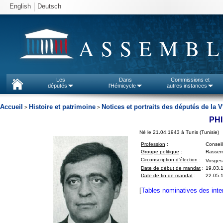
English
Deutsch
ASSEMBL
Les
Dans
Commissions et
députés
l'Hémicycle
autres instances
Accueil
Histoire et patrimoine
Notices et portraits des députés de la V
>
>
PHI
Né le 21.04.1943 à Tunis (Tunisie)
Profession
:
Conseil
Groupe politique
:
Rassem
Circonscription d'élection
:
Vosges
Date de début de mandat
:
19.03.
Date de fin de mandat
:
22.05.1
[
Tables nominatives des inte