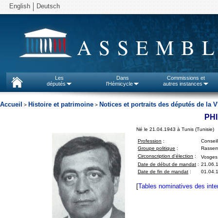
English
Deutsch
ASSEMBL
Les
Dans
Commissions et
députés
l'Hémicycle
autres instances
Accueil
Histoire et patrimoine
Notices et portraits des députés de la V
>
>
PHI
Né le 21.04.1943 à Tunis (Tunisie)
Profession
:
Conseil
Groupe politique
:
Rassem
Circonscription d'élection
:
Vosges
Date de début de mandat
:
21.06.
Date de fin de mandat
:
01.04.1
[
Tables nominatives des inte