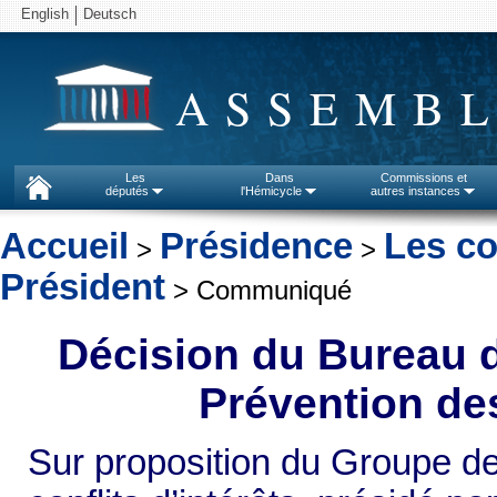
English
Deutsch
ASSEMBL
Les
Dans
Commissions et
députés
l'Hémicycle
autres instances
Accueil
Présidence
Les c
>
>
Président
> Communiqué
Décision du Bureau d
Prévention des
Sur proposition du Groupe de 