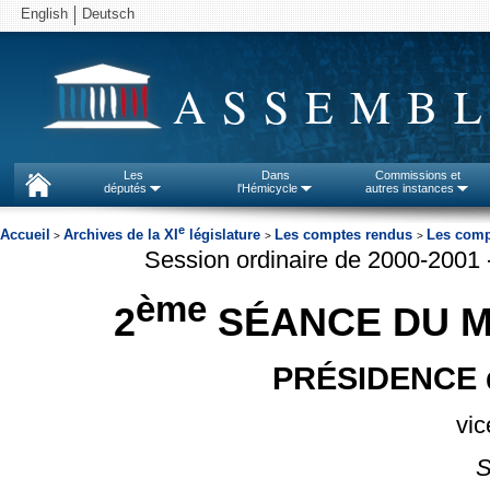
English
Deutsch
ASSEMBL
Les
Dans
Commissions et
députés
l'Hémicycle
autres instances
e
Accueil
Archives de la XI
législature
Les comptes rendus
Les comp
>
>
>
Session ordinaire de 2000-2001
ème
2
SÉANCE DU ME
PRÉSIDENCE 
vic
S