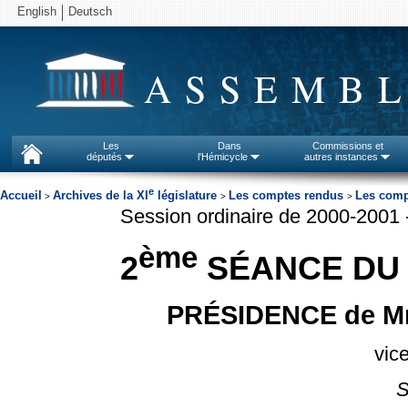
English
Deutsch
ASSEMBL
Les
Dans
Commissions et
députés
l'Hémicycle
autres instances
e
Accueil
Archives de la XI
législature
Les comptes rendus
Les comp
>
>
>
Session ordinaire de 2000-2001
ème
2
SÉANCE DU 
PRÉSIDENCE de M
vic
S