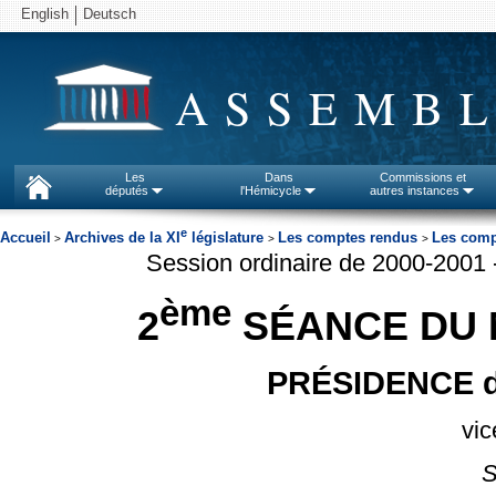
English
Deutsch
ASSEMBL
Les
Dans
Commissions et
députés
l'Hémicycle
autres instances
e
Accueil
Archives de la XI
législature
Les comptes rendus
Les comp
>
>
>
Session ordinaire de 2000-2001
ème
2
SÉANCE DU M
PRÉSIDENCE de
vic
S