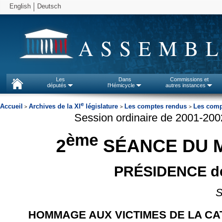
English
Deutsch
ASSEMBL
Les
Dans
Commissions et
députés
l'Hémicycle
autres instances
e
Accueil
Archives de la XI
législature
Les comptes rendus
Les comp
>
>
>
Session ordinaire de 2001-20
ème
2
SÉANCE DU M
PRÉSIDENCE d
S
HOMMAGE AUX VICTIMES DE LA C