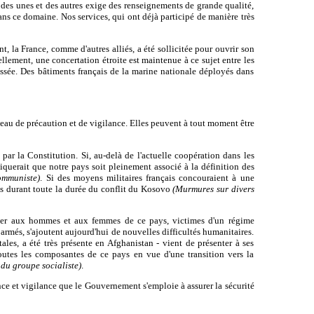
 des unes et des autres exige des renseignements de grande qualité,
dans ce domaine. Nos services, qui ont déjà participé de manière très
, la France, comme d'autres alliés, a été sollicitée pour ouvrir son
llement, une concertation étroite est maintenue à ce sujet entre les
sée. Des bâtiments français de la marine nationale déployés dans
iveau de précaution et de vigilance. Elles peuvent à tout moment être
ar la Constitution. Si, au-delà de l'actuelle coopération dans les
liquerait que notre pays soit pleinement associé à la définition des
ommuniste)
. Si des moyens militaires français concouraient à une
cas durant toute la durée du conflit du Kosovo
(Murmures sur divers
 penser aux hommes et aux femmes de ce pays, victimes d'un régime
 armés, s'ajoutent aujourd'hui de nouvelles difficultés humanitaires.
les, a été très présente en Afghanistan - vient de présenter à ses
toutes les composantes de ce pays en vue d'une transition vers la
du groupe socialiste)
.
ance et vigilance que le Gouvernement s'emploie à assurer la sécurité