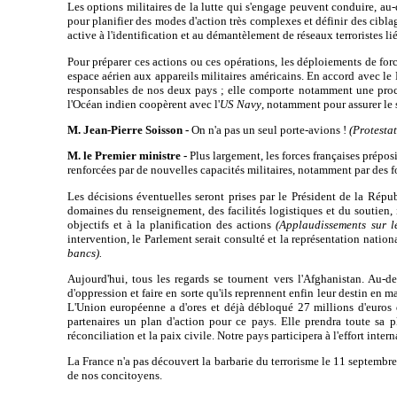
Les options militaires de la lutte qui s'engage peuvent conduire, au
pour planifier des modes d'action très complexes et définir des cibla
active à l'identification et au démantèlement de réseaux terroristes l
Pour préparer ces actions ou ces opérations, les déploiements de forc
espace aérien aux appareils militaires américains. En accord avec le
responsables de nos deux pays ; elle comporte notamment une proc
l'Océan indien coopèrent avec l'
US Navy
, notamment pour assurer le 
M. Jean-Pierre Soisson -
On n'a pas un seul porte-avions !
(Protestat
M. le Premier ministre -
Plus largement, les forces françaises prépos
renforcées par de nouvelles capacités militaires, notamment par des fo
Les décisions éventuelles seront prises par le Président de la Répu
domaines du renseignement, des facilités logistiques et du soutien, 
objectifs et à la planification des actions
(Applaudissements sur 
intervention, le Parlement serait consulté et la représentation nati
bancs).
Aujourd'hui, tous les regards se tournent vers l'Afghanistan. Au-d
d'oppression et faire en sorte qu'ils reprennent enfin leur destin en 
L'Union européenne a d'ores et déjà débloqué 27 millions d'euros d'
partenaires un plan d'action pour ce pays. Elle prendra toute sa p
réconciliation et la paix civile. Notre pays participera à l'effort int
La France n'a pas découvert la barbarie du terrorisme le 11 septembre.
de nos concitoyens.