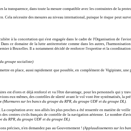
s la transparence, dans toute la mesure compatible avec les contraintes de la protec
érien. Cela nécessite des mesures au niveau international, puisque le risque peut su
ière à la concertation qui s'est engagée dans le cadre de l'Organisation de l'avion 
Dans ce domaine de la lutte antiterroriste comme dans les autres, l'harmonisation 
rnier à Bruxelles. Il a notamment décidé de renforcer l'expertise et la coordination
 du groupe socialiste)
mettre en place, aussi rapidement que possible, en complément de Vigipirate, une p
s est d'ores et déjà renforcé et va l'être davantage, pour les personnels qui y travail
avions eux-mêmes, des contrôles de sûreté avant le vol vont être systématisés, la pr
ée
(Murmures sur les bancs du groupe du RPR, du groupe UDF et du groupe DL).
. La coopération avec nos alliés les plus proches a été resserrée en matière de veil
sein des centres civils français de contrôle de la navigation aérienne. Le nombre d'a
upe du RPR, du groupe UDF et du groupe DL).
tions précises, n'en demandez pas au Gouvernement !
(Applaudissements sur les ba