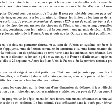
 la lutte contre le terrorisme, un appel à la conjonction des efforts de l'ensembl
aduits dans toutes leurs conséquences par les conclusions et le plan d'action du Con
prise. D'abord pour des raisons d'efficacité. Il n'est pas tolérable pour nos pays q
roisième, en comptant sur les disparités juridiques, les limites ou les lenteurs de la
upe socialiste, du groupe communiste, du groupe RCV et sur de nombreux bancs d
est de répondre aux attentes des citoyens de l'Union. Au premier rang desquelles fi
ais, constituer, pour les nations qui la composent, une garantie de sécurité. Dès l
préoccupations de la France. Je me réjouis que les Quinze aient ainsi pu affirmer l
éen, qui doivent permettre d'instaurer au sein de l'Union un système cohérent d
rait s'appuyer sur une définition commune du terrorisme et sur une harmonisation de
 la mobilisation de spécialistes du terrorisme dans les enceintes européennes. Le
ent et la décision-cadre sur le gel des avoirs, que la France a d'ailleurs anticipée e
el
dès le 26 septembre. Après les Etats-Unis, la France a été la première nation à pr
 nouvelles et exigent un suivi particulier. C'est pourquoi je crois opportune la 
uxelles, sous l'autorité du conseil affaires générales, comme l'a préconisé le Conse
entifier les nouveaux besoins d'harmonisation.
donne les capacités qui la doteront d'une dimension de défense, il faut réfléchi
sation du territoire, des approches maritimes et aériennes des pays de l'Union europ
nière progressive, le déploiement de leurs forces, notamment aériennes et aéronaval
 seule ou en coalition. Le but affirmé, c'est l'efficacité dans la durée pour déma