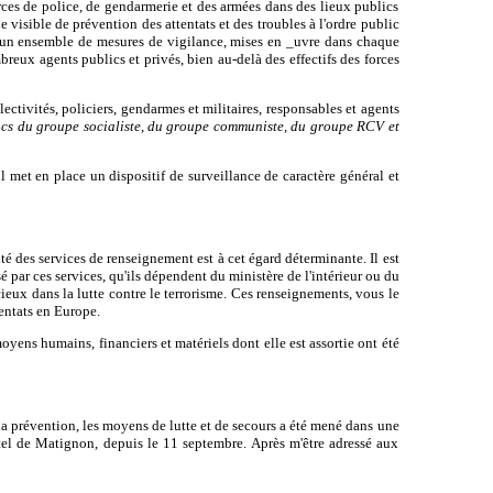
ces de police, de gendarmerie et des armées dans des lieux publics
visible de prévention des attentats et des troubles à l'ordre public
i un ensemble de mesures de vigilance, mises en _uvre dans chaque
breux agents publics et privés, bien au-delà des effectifs des forces
lectivités, policiers, gendarmes et militaires, responsables et agents
ncs du groupe socialiste, du groupe communiste, du groupe RCV et
il met en place un dispositif de surveillance de caractère général et
ité des services de renseignement est à cet égard déterminante. Il est
é par ces services, qu'ils dépendent du ministère de l'intérieur ou du
cieux dans la lutte contre le terrorisme. Ces renseignements, vous le
tentats en Europe.
moyens humains, financiers et matériels dont elle est assortie ont été
 la prévention, les moyens de lutte et de secours a été mené dans une
Hôtel de Matignon, depuis le 11 septembre. Après m'être adressé aux