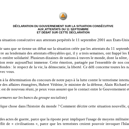
DÉCLARATION DU GOUVERNEMENT SUR LA SITUATION CONSÉCUTIVE
AUX ATTENTATS DU 11 SEPTEMBRE
ET DÉBAT SUR CETTE DÉCLARATION
situation consécutive aux attentats perpétrés le 11 septembre 2001 aux Etats-Unis 
r sans que se tienne un débat sur la situation créée par les attentats du 11 septemb
vre au lendemain des attentats effroyables qui, il y a trois semaines, ont frappé le
son entière solidarité. Plusieurs dizaines de nations à travers le monde, dont la nôt
motion reste aujourd'hui immense. Cette émotion, partagée par l'ensemble de nos c
ondes : le respect de la vie, la démocratie, la liberté. Ce défi concerne toutes les 
avec vous.
n à la détermination du concours de notre pays à la lutte contre le terrorisme
intern
 des affaires étrangères, Hubert Védrine, le ministre de la défense, Alain Richard et
nt est de nouveau réuni, je peux vous assurer que le contact entre le Gouvernement e
rmures sur les bancs du groupe socialiste)
que chose dans l'histoire du monde ? Comment décrire cette situation nouvelle, q
es actes de guerre, parce que la riposte peut impliquer l'usage de moyens militaires. 
it de « civilisations », parce que les terroristes croient pouvoir invoquer l'Isl