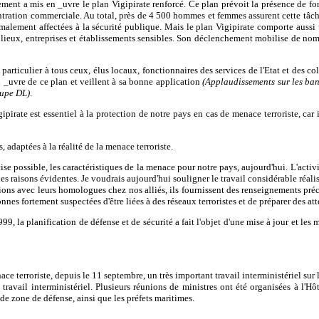
nt a mis en _uvre le plan Vigipirate renforcé. Ce plan prévoit la présence de for
ntration commerciale. Au total, près de 4 500 hommes et femmes assurent cette tâche 
malement affectées à la sécurité publique. Mais le plan Vigipirate comporte auss
es lieux, entreprises et établissements sensibles. Son déclenchement mobilise de nom
articulier à tous ceux, élus locaux, fonctionnaires des services de l'Etat et des col
en _uvre de ce plan et veillent à sa bonne application
(Applaudissements sur les ba
oupe DL)
.
pirate est essentiel à la protection de notre pays en cas de menace terroriste, car 
 adaptées à la réalité de la menace terroriste.
cise possible, les caractéristiques de la menace pour notre pays, aujourd'hui. L'activ
es raisons évidentes. Je voudrais aujourd'hui souligner le travail considérable réalis
lations avec leurs homologues chez nos alliés, ils fournissent des renseignements pré
sonnes fortement suspectées d'être liées à des réseaux terroristes et de préparer des at
9, la planification de défense et de sécurité a fait l'objet d'une mise à jour et les 
ce terroriste, depuis le 11
septembre, un très important travail interministériel sur
 travail interministériel. Plusieurs réunions de ministres ont été organisées à l'
 de zone de défense, ainsi que les préfets maritimes.