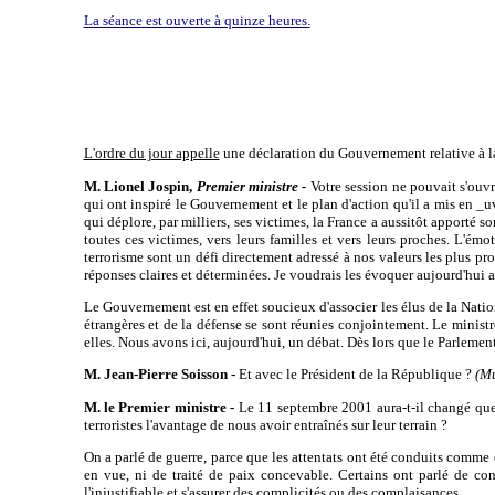
La séance est ouverte à quinze heures.
L'ordre du jour appelle
une déclaration du Gouvernement relative à la 
M. Lionel Jospin,
Premier ministre
-
Votre session ne pouvait s'ouvri
qui ont inspiré le Gouvernement et le plan d'action qu'il a mis en _u
qui déplore, par milliers, ses victimes, la France a aussitôt apporté 
toutes ces victimes, vers leurs familles et vers leurs proches. L'é
terrorisme sont un défi directement adressé à nos valeurs les plus prof
réponses claires et déterminées. Je voudrais les évoquer aujourd'hui 
Le Gouvernement est en effet soucieux d'associer les élus de la Natio
étrangères et de la défense se sont réunies conjointement. Le ministre
elles. Nous avons ici, aujourd'hui, un débat. Dès lors que le Parleme
M. Jean-Pierre Soisson -
Et avec le Président de la République ?
(Mu
M. le Premier ministre -
Le 11 septembre 2001 aura-t-il changé quel
terroristes l'avantage de nous avoir entraînés sur leur terrain ?
On a parlé de guerre, parce que les attentats ont été conduits comme d
en vue, ni de traité de paix concevable. Certains ont parlé de confl
l'injustifiable et s'assurer des complicités ou des complaisances.