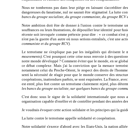
Nous ne tomberons pas dans leur piège en laissant s'accréditer de
dangereuses du fanatisme, nul ne saurait être stigmatisé. La lutte cont
bancs du groupe socialiste, du groupe communiste, du groupe RCV 
Notre ambition doit être de donner à l'union contre le terrorisme un
souffrances ou leurs frustrations, de dépouiller leur identité pour f
récente soit invoquée comme prétexte pour dire : « ce combat n'est pa
n'est pas la guerre d'un autre où nous serions entraînés, c'est une a
communiste et du groupe RCV)
.
Le terrorisme ne s'explique pas par les inégalités qui divisent le m
mouvements)
. C'est
pourquoi cette crise nous renvoie à des question
notre monde développé ? Comment éviter que le monde, en se globalisa
ce débat complexe. Mais j'ai la conviction que la menace terrorist
notamment celui du Proche-Orient, le respect des droits de l'homme
senti la nécessité de réagir pour que le monde conserve des structure
coopérations, inattendues parfois, se sont esquissées. La France, avec 
est entré, plus fort contre un terrorisme clairement rejeté, plus déter
les bancs du groupe socialiste, sur quelques bancs du groupe comm
C'est donc sous le signe de la solidarité internationale que nous a
organisation capable d'enrôler et de contrôler pendant des années des 
Je voudrais évoquer cette action solidaire et les principes qui la guid
La lutte contre le terrorisme appelle solidarité et coopération.
Notre solidarité s'exerce d'abord avec les Etats-Unis, la nation all