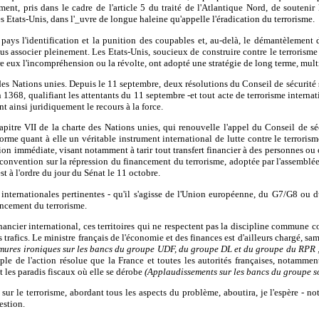
nt, pris dans le cadre de l'article 5 du traité de l'Atlantique Nord, de soutenir 
s Etats-Unis, dans l'_uvre de longue haleine qu'appelle l'éradication du terrorisme.
 pays l'identification et la punition des coupables et, au-delà, le démantèlement d
s associer pleinement. Les Etats-Unis, soucieux de construire contre le terrorisme 
re eux l'incompréhension ou la révolte, ont adopté une stratégie de long terme, mult
 des Nations unies. Depuis le 11 septembre, deux résolutions du Conseil de sécurité 
n 1368, qualifiant les attentants du 11 septembre -et tout acte de terrorisme interna
nt ainsi juridiquement le recours à la force.
tre VII de la charte des Nations unies, qui renouvelle l'appel du Conseil de sécu
forme quant à elle un véritable instrument international de lutte contre le terroris
ion immédiate, visant notamment à tarir tout transfert financier à des personnes ou 
a convention sur la répression du financement du terrorisme, adoptée par l'assemblée
st à l'ordre du jour du Sénat le 11 octobre.
 internationales pertinentes - qu'il s'agisse de l'Union européenne, du G7/G8 ou du
ancement du terrorisme.
financier international, ces territoires qui ne respectent pas la discipline commune c
es trafics. Le ministre français de l'économie et des finances est d'ailleurs chargé, 
ures ironiques sur les bancs du groupe UDF, du groupe DL et du groupe du RPR ; 
mple de l'action résolue que la France et toutes les autorités françaises, notamme
et les paradis fiscaux où elle se dérobe
(Applaudissements sur les bancs du groupe s
r le terrorisme, abordant tous les aspects du problème, aboutira, je l'espère - not
estion.