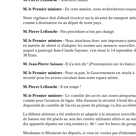
M. le Premier ministre -
En cette matière, nous rechercherons toujour
Notre vigilance doit d'abord s'exercer sur la sécurité du transport a
comme à destination ou au départ de notre pays.
M. Pierre Lellouche -
Nos procédures n'ont pas changé.
M. le Premier ministre -
Nous attachons donc une importance particul
en matière de sûreté et d'adapter les normes aux menaces nouvelles. 
auquel a participé Jean-Claude Gayssot, s'est réuni le 14 septembre de
38 Etats.
M. Jean-Pierre Soisson -
Il n'a rien dit !
(Protestations sur les bancs
M. le Premier ministre -
Pour sa part, le Gouvernement est résolu à 
sécurité pour les avions circulant dans notre espace aérien.
M. Pierre Lellouche -
Il est temps !
M. le Premier ministre -
Le contrôle des accès aux zones aéroportuaire
comme pour l'aviation de ligne. Afin d'assurer la sécurité à bord des 
dispositifs de contrôle de l'accès au poste de pilotage va être accélér
La défense aérienne a été renforcée et adaptée à la situation nouvelle
de liaison ont été placés au sein des centres militaires alliés et au 
dix appareils répartis sur cinq terrains
(« Ah ! »sur les bancs du gro
Mesdames et Messieurs les députés, si vous ne voulez pas d'informa