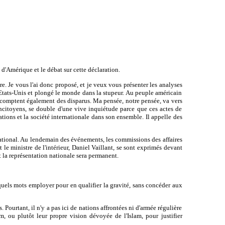
d'Amérique et le débat sur cette déclaration.
re. Je vous l'ai donc proposé, et je veux vous présenter les analyses
s Etats-Unis et plongé le monde dans la stupeur. Au peuple américain
re, comptent également des disparus. Ma pensée, notre pensée, va vers
oncitoyens, se double d'une vive inquiétude parce que ces actes de
nations et la société internationale dans son ensemble. Il appelle des
ational. Au lendemain des événements, les commissions des affaires
 le ministre de l'intérieur, Daniel Vaillant, se sont exprimés devant
t la représentation nationale sera permanent.
uels mots employer pour en qualifier la gravité, sans concéder aux
Pourtant, il n'y a pas ici de nations affrontées ni d'armée régulière
am, ou plutôt leur propre vision dévoyée de l'Islam, pour justifier