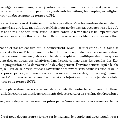
s amalgames aussi dangereux qu'infondés. En dehors de ceux qui ont participé o
re le terrorisme doit non pas diviser, mais unir les nations, les peuples, les religion
et sur quelques bancs du groupe UDF)
.
 caractère universel. Cette union ne fera pas disparaître les tensions du monde. E
usionner dans une lutte monolithique. Mais nous ne devons pas accepter non plus qu'u
s le nôtre » : ce serait une faute. La lutte contre le terrorisme est un impératif c
ction nécessaire et méthodique à laquelle nous consacrerons librement tous nos effor
onde et par les conflits qui le bouleversent. Mais il faut savoir que la haine se 
s essentielles sur l'état du monde actuel. Comment répondre aux extrémismes, dont 
nt économiquement, laisse se créer, dans la sphère du politique, des vides que seul
e ne doit en aucun cas relativiser, dans l'esprit comme dans les agendas des Etat
, la progression de la démocratie, le développement, l'environnement. Après le c
s, au lieu de se précipiter dans l'aventure dont rêvent sans doute les auteurs de l
sa propre pensée, avec son réseau de relations internationales, doit s'engager pour c
miné à s'unir pour remédier aux fractures et aux injustices qui sont le jeu de la viol
uniste et du groupe RCV)
.
vons placé d'emblée notre action dans la bataille contre le terrorisme. Un fléau
affidés répartis sur plusieurs continents doit se heurter à un système de répression 
ent, avant de préciser les mesures prises par le Gouvernement pour assurer, sur le pla
iée à qui nous devons notre victoire sur le nazisme, le peuple ami avec lequel nous