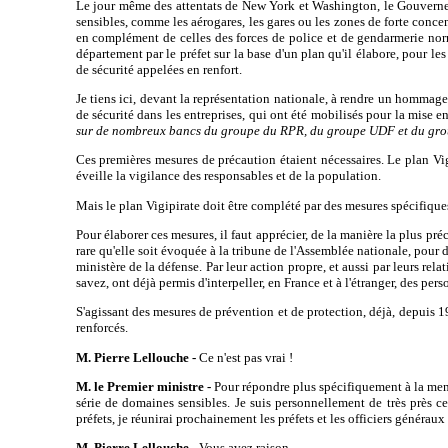
Le jour même des attentats de New York et Washington, le Gouverneme
sensibles, comme les aérogares, les gares ou les zones de forte conce
en complément de celles des forces de police et de gendarmerie nor
département par le préfet sur la base d'un plan qu'il élabore, pour l
de sécurité appelées en renfort.
Je tiens ici, devant la représentation nationale, à rendre un hommage p
de sécurité dans les entreprises, qui ont été mobilisés pour la mise 
sur de nombreux bancs du groupe du RPR, du groupe UDF et du gr
Ces premières mesures de précaution étaient nécessaires. Le plan Vigi
éveille la vigilance des responsables et de la population.
Mais le plan Vigipirate doit être complété par des mesures spécifiques,
Pour élaborer ces mesures, il faut apprécier, de la manière la plus pré
rare qu'elle soit évoquée à la tribune de l'Assemblée nationale, pour d
ministère de la défense. Par leur action propre, et aussi par leurs re
savez, ont déjà permis d'interpeller, en France et à l'étranger, des per
S'agissant des mesures de prévention et de protection, déjà, depuis 199
renforcés.
M. Pierre Lellouche -
Ce n'est pas vrai !
M. le Premier ministre -
Pour répondre plus spécifiquement à la mena
série de domaines sensibles. Je suis personnellement de très près ce
préfets, je réunirai prochainement les préfets et les officiers généraux
M. Pierre Lellouche -
Vous avez raison.