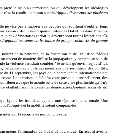
u prêté la main au terrorisme, ou qui développent les idéologies
s : c'est la condition de son succès
(Applaudissements sur plusieurs
lle ne vise pas à imposer aux peuples qui souffrent d'oublier leurs
ne vision critique des responsabilités des Etats-Unis dans l'histoire
ommun aux démocraties et doit le devenir pour toutes les nations. Ce
ts
(Applaudissements sur les bancs du groupe socialiste, du groupe
nourrit de la pauvreté, de la frustration et de l'injustice
(Mêmes
on ressent de manière diffuse la propagation, y compris au sein de
e la violence viendrait combler ? Je ne fais qu'ouvrir, aujourd'hui,
s, l'urgence des problèmes mondiaux : la résolution des conflits,
hoc du 11 septembre, les pays de la communauté internationale ont
'attentat. Le terrorisme a été désavoué presque universellement, des
ontribuer à ce que le monde sorte de cette crise plus lucide qu'il n'y
ence et affaiblissent la cause des démocraties
(Applaudissements sur
 qui ignore les frontières appelle une réponse internationale. Une
dont l'ubiquité et la mobilité soient comparables.
n intérieur, la sécurité de nos concitoyens.
 partageons l'affirmation de l'idéal démocratique. En accord avec le