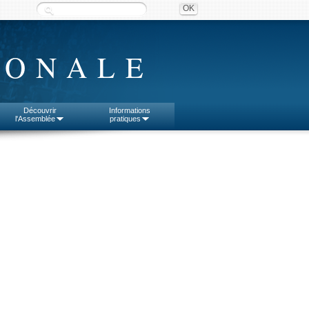
IONALE
Découvrir
Informations
l'Assemblée
pratiques