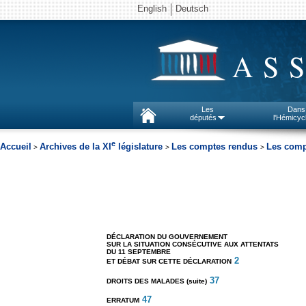
English
Deutsch
AS
Les
Dans
députés
l'Hémicyc
e
Accueil
Archives de la XI
législature
Les comptes rendus
Les comp
>
>
>
DÉCLARATION DU GOUVERNEMENT
SUR LA SITUATION CONSÉCUTIVE AUX ATTENTATS
DU 11 SEPTEMBRE
2
ET DÉBAT SUR CETTE DÉCLARATION
37
DROITS DES MALADES (suite)
47
ERRATUM