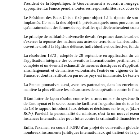
Président de la République, le Gouvernement a souscrit à l'engageme
appropriée. La France prendra toutes ses responsabilités, aux côtés de
Le Président des Etats-Unis a fixé pour objectif à la riposte de son
implantés. Ce sont là des objectifs précis auxquels nous pouvons nou
qu'entraîneraient des formes de représailles qui déclencheraient cont
Le principe de solidarité universelle devait s'exprimer dans le cadre
s'exercer la réponse des nations aux actes de terrorisme. La résolutio
ouvert le droit à la légitime défense, individuelle et collective, fonda
La résolution 1373 , adoptée le 28 septembre en application du chapi
l'application intégrale des conventions internationales pertinentes, 
complète et un éventail exhaustif de mesures drastiques et d'applicat
ainsi largement, et de manière volontariste, l'entrée en vigueur de l
France, et dont la ratification par notre pays est imminente. Le texte e
La France poursuivra aussi, avec ses partenaires, dans les enceintes
manière la plus efficace les mécanismes de coopération contre le fin
Il faut lutter de façon résolue contre les « trous noirs » du système 
de l'anonymat et le secret bancaire facilitent l'organisation de tous l
du G8 le rapport introductif aux débats et décisions sur le sujet
(Murm
RCV)
. Par-delà la personnalité du ministre, c'est là un nouvel exe
instances internationales pour lutter contre la criminalité financière 
Enfin, l'examen en cours à l'ONU d'un projet de convention globale su
nombreux instruments juridiques internationaux qui traitent de la qu