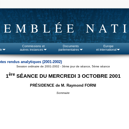
SEMBLÉE NAT
Commissions et
Documents
Europe
le
autres instances
parlementaires
et international
tes rendus analytiques (2001-2002)
Session ordinaire de 2001-2002 - 3ème jour de séance, 5ème séance
ère
1
SÉANCE DU MERCREDI 3 OCTOBRE 2001
PRÉSIDENCE de M. Raymond FORNI
Sommaire