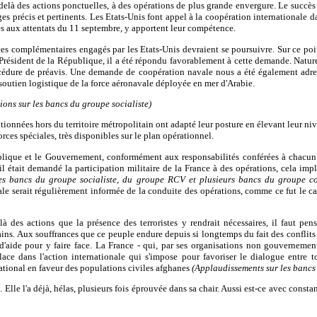
-delà des actions ponctuelles, à des opérations de plus grande envergure. Le succès
ges précis et pertinents. Les Etats-Unis font appel à la coopération internationale 
iés aux attentats du 11 septembre, y apportent leur compétence.
es complémentaires engagés par les Etats-Unis devraient se poursuivre. Sur ce point
 Président de la République, il a été répondu favorablement à cette demande. Nature
édure de préavis. Une demande de coopération navale nous a été également adres
soutien logistique de la force aéronavale déployée en mer d'Arabie.
ions sur les bancs du groupe socialiste)
itionnées hors du territoire métropolitain ont adapté leur posture en élevant leur n
rces spéciales, très disponibles sur le plan opérationnel.
blique et le Gouvernement, conformément aux responsabilités conférées à chacun p
il était demandé la participation militaire de la France à des opérations, cela imp
les bancs du groupe socialiste, du groupe RCV et plusieurs bancs du groupe c
onale serait régulièrement informée de la conduite des opérations, comme ce fut le 
elà des actions que la présence des terroristes y rendrait nécessaires, il faut
mains. Aux souffrances que ce peuple endure depuis si longtemps du fait des conflits
aide pour y faire face. La France - qui, par ses organisations non gouvernementa
lace dans l'action internationale qui s'impose pour favoriser le dialogue entre 
ernational en faveur des populations civiles afghanes
(Applaudissements sur les bancs 
 Elle l'a déjà, hélas, plusieurs fois éprouvée dans sa chair. Aussi est-ce avec const