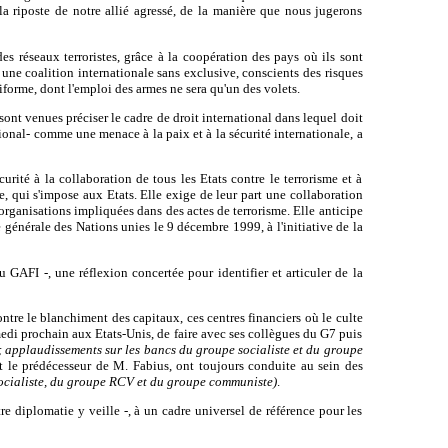
la riposte de notre allié agressé, de la manière que nous jugerons
es réseaux terroristes, grâce à la coopération des pays où ils sont
une coalition internationale sans exclusive, conscients des risques
iforme, dont l'emploi des armes ne sera qu'un des volets.
sont venues préciser le cadre de droit international dans lequel doit
tional- comme une menace à la paix et à la sécurité internationale, a
rité à la collaboration de tous les Etats contre le terrorisme et à
me, qui s'impose aux Etats. Elle exige de leur part une collaboration
organisations impliquées dans des actes de terrorisme. Elle anticipe
 générale des Nations unies le 9 décembre 1999, à l'initiative de la
 GAFI -, une réflexion concertée pour identifier et articuler de la
ontre le blanchiment des capitaux, ces centres financiers où le culte
samedi prochain aux Etats-Unis, de faire avec ses collègues du G7 puis
applaudissements sur les bancs du groupe socialiste et du groupe
nt le prédécesseur de M. Fabius, ont toujours conduite au sein des
ocialiste, du groupe RCV et du groupe communiste)
.
re diplomatie y veille -, à un cadre universel de référence pour les