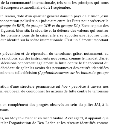
e de la communauté internationale, tels sont les principes qui nous
seil européen extraordinaire du 21 septembre.
u'un réseau, doté d'un quartier général dans un pays de l'Union, d'un
 coopération policière ou judiciaire entre les Etats pour préserver la
u groupe du RPR, du groupe UDF et du groupe DL)
. Ensuite pour des
gurent, bien sûr, la sécurité et la défense des valeurs qui sont au
es premiers jours de la crise, elle a su apporter une réponse unie,
eur identité sur la scène internationale. C'est un élément important
e prévention et de répression du terrorisme, grâce, notamment, au
s sanctions, sur
des instruments nouveaux, comme le mandat d'arrêt
s décisions concernent également la lutte contre le financement du
n décidant de geler les avoirs des personnes et des entités identifiées
endre une telle décision
(Applaudissements sur les bancs du groupe
création d'une structure permanente
ad hoc
- peut-être à travers nos
il européen, de coordonner les actions de lutte contre le terrorisme
r, en complément des progrès observés au sein du pilier JAI, à la
éenne.
es, au Moyen-Orient et en mer d'Arabie. A cet égard, il apparaît que
nteler l'organisation de Ben Laden et les réseaux identifiés comme