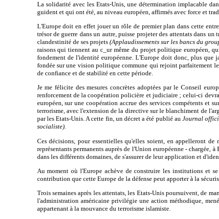
La solidarité avec les Etats-Unis, une détermination implacable dans
guident et qui ont été, au niveau européen, affirmés avec force et tr
L'Europe doit en effet jouer un rôle de premier plan dans cette entre
trésor de guerre dans un autre, puisse projeter des attentats dans un t
clandestinité de ses projets
(Applaudissements sur les bancs du gro
raisons qui tiennent au c_ur même du projet politique européen, qui 
fondement de l'identité européenne. L'Europe doit donc, plus que jam
fondée sur une vision politique commune qui rejoint parfaitement les 
de confiance et de stabilité en cette période.
Je me félicite des mesures concrètes adoptées par le Conseil europ
renforcement de la coopération policière et judiciaire ; celui-ci dev
européen, sur une coopération accrue des services compétents et sur
terrorisme, avec l'extension de la directive sur le blanchiment de l'arg
par les Etats-Unis. A cette fin, un décret a été publié au
Journal offici
socialiste)
.
Ces décisions, pour essentielles qu'elles soient, en appelleront de
représentants permanents auprès de l'Union européenne - chargée, à Br
dans les différents domaines, de s'assurer de leur application et d'id
Au moment où l'Europe achève de construire les institutions et se 
contribution que cette Europe de la défense peut apporter à la sécuri
Trois semaines après les attentats, les Etats-Unis poursuivent, de ma
l'administration américaine privilégie une action méthodique, menée
appartenant à la mouvance du terrorisme islamiste.