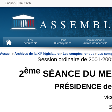
English
Deutsch
ASSEMBL
Les
Dans
Commissions et
députés
l'Hémicycle
autres instances
e
Accueil
Archives de la XI
législature
Les comptes rendus
Les comp
>
>
>
Session ordinaire de 2001-20
ème
2
SÉANCE DU ME
PRÉSIDENCE de
vic
S